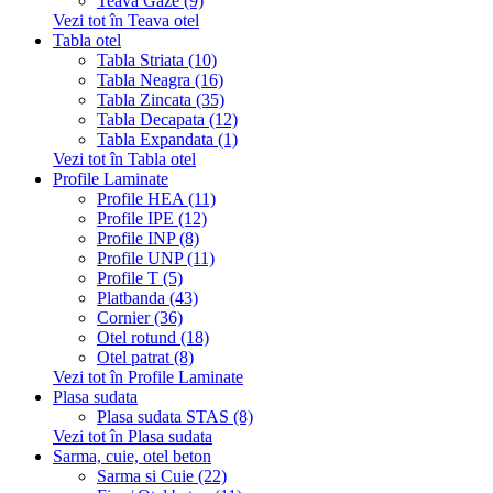
Teava Gaze (9)
Vezi tot în Teava otel
Tabla otel
Tabla Striata (10)
Tabla Neagra (16)
Tabla Zincata (35)
Tabla Decapata (12)
Tabla Expandata (1)
Vezi tot în Tabla otel
Profile Laminate
Profile HEA (11)
Profile IPE (12)
Profile INP (8)
Profile UNP (11)
Profile T (5)
Platbanda (43)
Cornier (36)
Otel rotund (18)
Otel patrat (8)
Vezi tot în Profile Laminate
Plasa sudata
Plasa sudata STAS (8)
Vezi tot în Plasa sudata
Sarma, cuie, otel beton
Sarma si Cuie (22)