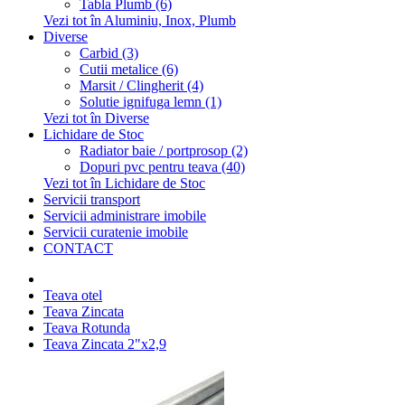
Tabla Plumb (6)
Vezi tot în Aluminiu, Inox, Plumb
Diverse
Carbid (3)
Cutii metalice (6)
Marsit / Clingherit (4)
Solutie ignifuga lemn (1)
Vezi tot în Diverse
Lichidare de Stoc
Radiator baie / portprosop (2)
Dopuri pvc pentru teava (40)
Vezi tot în Lichidare de Stoc
Servicii transport
Servicii administrare imobile
Servicii curatenie imobile
CONTACT
Teava otel
Teava Zincata
Teava Rotunda
Teava Zincata 2"x2,9