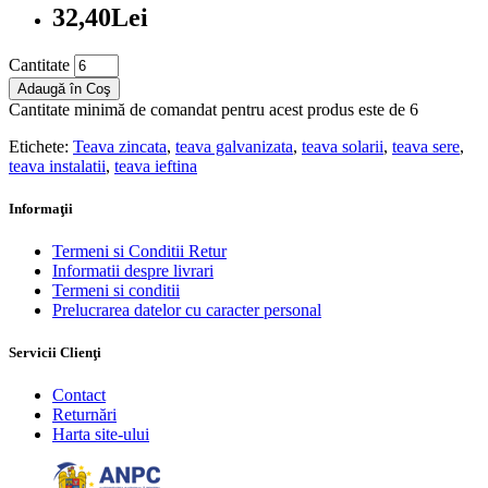
32,40Lei
Cantitate
Adaugă în Coş
Cantitate minimă de comandat pentru acest produs este de 6
Etichete:
Teava zincata
,
teava galvanizata
,
teava solarii
,
teava sere
,
teava instalatii
,
teava ieftina
Informaţii
Termeni si Conditii Retur
Informatii despre livrari
Termeni si conditii
Prelucrarea datelor cu caracter personal
Servicii Clienţi
Contact
Returnări
Harta site-ului