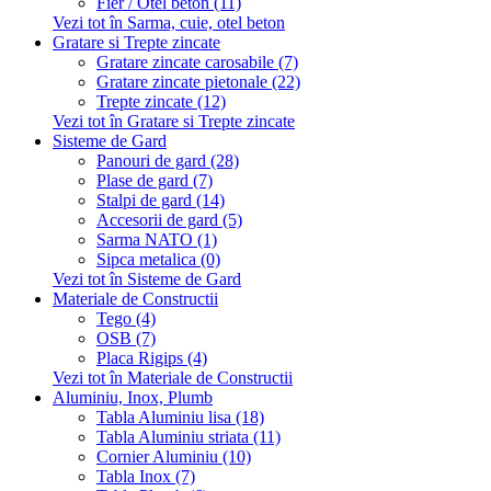
Fier / Otel beton (11)
Vezi tot în Sarma, cuie, otel beton
Gratare si Trepte zincate
Gratare zincate carosabile (7)
Gratare zincate pietonale (22)
Trepte zincate (12)
Vezi tot în Gratare si Trepte zincate
Sisteme de Gard
Panouri de gard (28)
Plase de gard (7)
Stalpi de gard (14)
Accesorii de gard (5)
Sarma NATO (1)
Sipca metalica (0)
Vezi tot în Sisteme de Gard
Materiale de Constructii
Tego (4)
OSB (7)
Placa Rigips (4)
Vezi tot în Materiale de Constructii
Aluminiu, Inox, Plumb
Tabla Aluminiu lisa (18)
Tabla Aluminiu striata (11)
Cornier Aluminiu (10)
Tabla Inox (7)