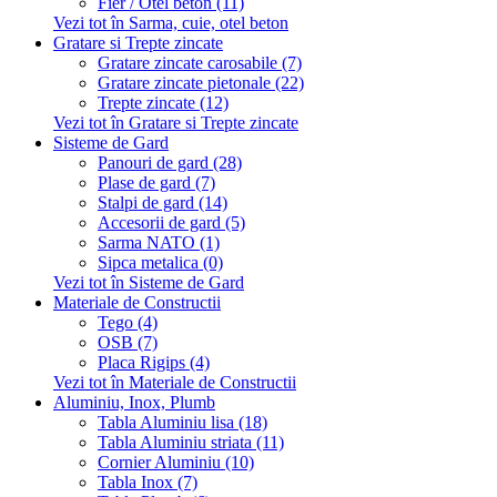
Fier / Otel beton (11)
Vezi tot în Sarma, cuie, otel beton
Gratare si Trepte zincate
Gratare zincate carosabile (7)
Gratare zincate pietonale (22)
Trepte zincate (12)
Vezi tot în Gratare si Trepte zincate
Sisteme de Gard
Panouri de gard (28)
Plase de gard (7)
Stalpi de gard (14)
Accesorii de gard (5)
Sarma NATO (1)
Sipca metalica (0)
Vezi tot în Sisteme de Gard
Materiale de Constructii
Tego (4)
OSB (7)
Placa Rigips (4)
Vezi tot în Materiale de Constructii
Aluminiu, Inox, Plumb
Tabla Aluminiu lisa (18)
Tabla Aluminiu striata (11)
Cornier Aluminiu (10)
Tabla Inox (7)