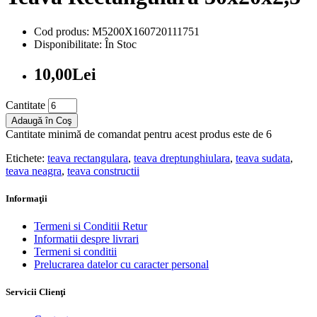
Cod produs: M5200X160720111751
Disponibilitate: În Stoc
10,00Lei
Cantitate
Adaugă în Coş
Cantitate minimă de comandat pentru acest produs este de 6
Etichete:
teava rectangulara
,
teava dreptunghiulara
,
teava sudata
,
teava neagra
,
teava constructii
Informaţii
Termeni si Conditii Retur
Informatii despre livrari
Termeni si conditii
Prelucrarea datelor cu caracter personal
Servicii Clienţi