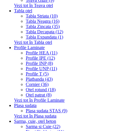
Teava Gaze (9)
Vezi tot în Teava otel
Tabla otel
Tabla Striata (10)
Tabla Neagra (16)
Tabla Zincata (35)
Tabla Decapata (12)
Tabla Expandata (1)
Vezi tot în Tabla otel
Profile Laminate
Profile HEA (11)
Profile IPE (12)
Profile INP (8)
Profile UNP (11)
Profile T (5)
Platbanda (43)
Cornier (36)
Otel rotund (18)
Otel patrat (8)
Vezi tot în Profile Laminate
Plasa sudata
Plasa sudata STAS (9)
Vezi tot în Plasa sudata
Sarma, cuie, otel beton
Sarma si Cuie (22)