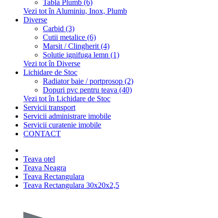
Tabla Plumb (6)
Vezi tot în Aluminiu, Inox, Plumb
Diverse
Carbid (3)
Cutii metalice (6)
Marsit / Clingherit (4)
Solutie ignifuga lemn (1)
Vezi tot în Diverse
Lichidare de Stoc
Radiator baie / portprosop (2)
Dopuri pvc pentru teava (40)
Vezi tot în Lichidare de Stoc
Servicii transport
Servicii administrare imobile
Servicii curatenie imobile
CONTACT
Teava otel
Teava Neagra
Teava Rectangulara
Teava Rectangulara 30x20x2,5