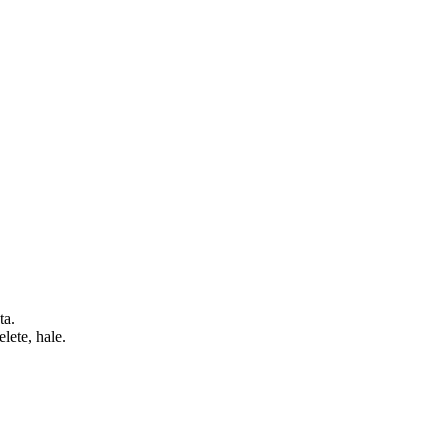
ata.
elete, hale.