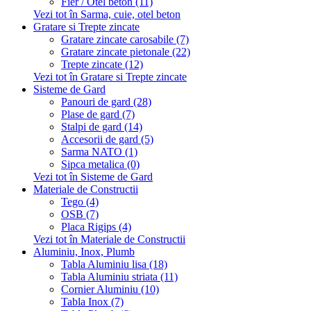
Fier / Otel beton (11)
Vezi tot în Sarma, cuie, otel beton
Gratare si Trepte zincate
Gratare zincate carosabile (7)
Gratare zincate pietonale (22)
Trepte zincate (12)
Vezi tot în Gratare si Trepte zincate
Sisteme de Gard
Panouri de gard (28)
Plase de gard (7)
Stalpi de gard (14)
Accesorii de gard (5)
Sarma NATO (1)
Sipca metalica (0)
Vezi tot în Sisteme de Gard
Materiale de Constructii
Tego (4)
OSB (7)
Placa Rigips (4)
Vezi tot în Materiale de Constructii
Aluminiu, Inox, Plumb
Tabla Aluminiu lisa (18)
Tabla Aluminiu striata (11)
Cornier Aluminiu (10)
Tabla Inox (7)