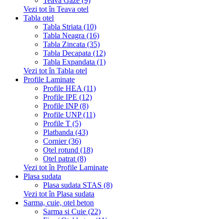
Teava Gaze (9)
Vezi tot în Teava otel
Tabla otel
Tabla Striata (10)
Tabla Neagra (16)
Tabla Zincata (35)
Tabla Decapata (12)
Tabla Expandata (1)
Vezi tot în Tabla otel
Profile Laminate
Profile HEA (11)
Profile IPE (12)
Profile INP (8)
Profile UNP (11)
Profile T (5)
Platbanda (43)
Cornier (36)
Otel rotund (18)
Otel patrat (8)
Vezi tot în Profile Laminate
Plasa sudata
Plasa sudata STAS (8)
Vezi tot în Plasa sudata
Sarma, cuie, otel beton
Sarma si Cuie (22)