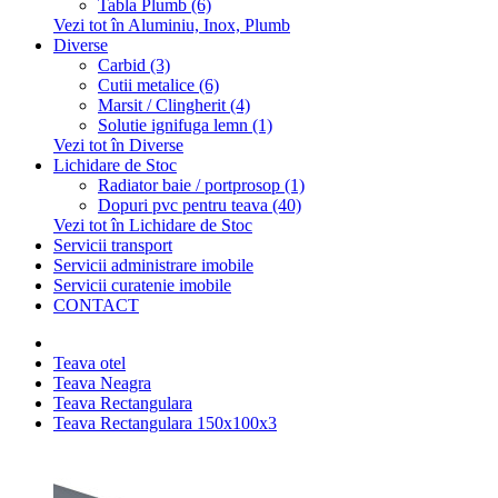
Tabla Plumb (6)
Vezi tot în Aluminiu, Inox, Plumb
Diverse
Carbid (3)
Cutii metalice (6)
Marsit / Clingherit (4)
Solutie ignifuga lemn (1)
Vezi tot în Diverse
Lichidare de Stoc
Radiator baie / portprosop (1)
Dopuri pvc pentru teava (40)
Vezi tot în Lichidare de Stoc
Servicii transport
Servicii administrare imobile
Servicii curatenie imobile
CONTACT
Teava otel
Teava Neagra
Teava Rectangulara
Teava Rectangulara 150x100x3