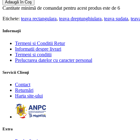
Adaugă în Coş
Cantitate minimă de comandat pentru acest produs este de 6
Etichete:
teava rectangulara
,
teava dreptunghiulara
,
teava sudata
,
teav
Informaţii
Termeni si Conditii Retur
Informatii despre livrari
Termeni si conditii
Prelucrarea datelor cu caracter personal
Servicii Clienţi
Contact
Returnări
Harta site-ului
Extra