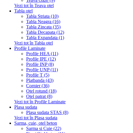
Teava Gaze (9)
Vezi tot în Teava otel
Tabla otel
Tabla Striata (10)
Tabla Neagra (16)
Tabla Zincata (35)
Tabla Decapata (12)
Tabla Expandata (1)
Vezi tot în Tabla otel
Profile Laminate
Profile HEA (11)
Profile IPE (12)
Profile INP (8)
Profile UNP (11)
Profile T (5)
Platbanda (43)
Cornier (36)
Otel rotund (18)
Otel patrat (8)
Vezi tot în Profile Laminate
Plasa sudata
Plasa sudata STAS (8)
Vezi tot în Plasa sudata
Sarma, cuie, otel beton
Sarma si Cuie (22)