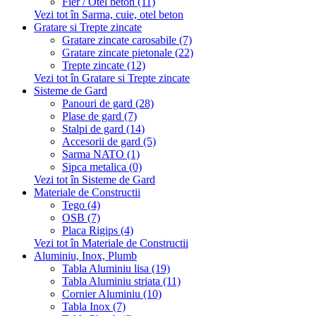
Fier / Otel beton (11)
Vezi tot în Sarma, cuie, otel beton
Gratare si Trepte zincate
Gratare zincate carosabile (7)
Gratare zincate pietonale (22)
Trepte zincate (12)
Vezi tot în Gratare si Trepte zincate
Sisteme de Gard
Panouri de gard (28)
Plase de gard (7)
Stalpi de gard (14)
Accesorii de gard (5)
Sarma NATO (1)
Sipca metalica (0)
Vezi tot în Sisteme de Gard
Materiale de Constructii
Tego (4)
OSB (7)
Placa Rigips (4)
Vezi tot în Materiale de Constructii
Aluminiu, Inox, Plumb
Tabla Aluminiu lisa (19)
Tabla Aluminiu striata (11)
Cornier Aluminiu (10)
Tabla Inox (7)