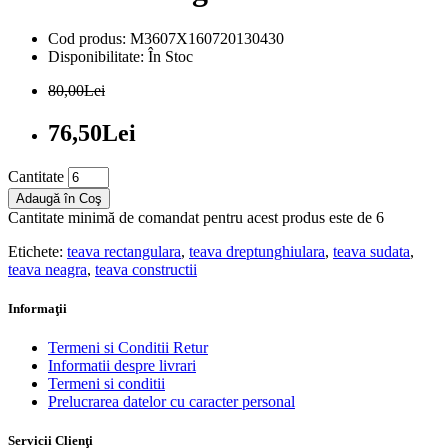
Cod produs: M3607X160720130430
Disponibilitate: În Stoc
80,00Lei
76,50Lei
Cantitate
Adaugă în Coş
Cantitate minimă de comandat pentru acest produs este de 6
Etichete:
teava rectangulara
,
teava dreptunghiulara
,
teava sudata
,
teava neagra
,
teava constructii
Informaţii
Termeni si Conditii Retur
Informatii despre livrari
Termeni si conditii
Prelucrarea datelor cu caracter personal
Servicii Clienţi