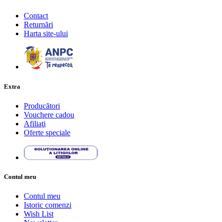
Contact
Returnări
Harta site-ului
Extra
Producători
Vouchere cadou
Afiliaţi
Oferte speciale
Contul meu
Contul meu
Istoric comenzi
Wish List