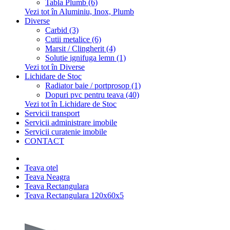
Tabla Plumb (6)
Vezi tot în Aluminiu, Inox, Plumb
Diverse
Carbid (3)
Cutii metalice (6)
Marsit / Clingherit (4)
Solutie ignifuga lemn (1)
Vezi tot în Diverse
Lichidare de Stoc
Radiator baie / portprosop (1)
Dopuri pvc pentru teava (40)
Vezi tot în Lichidare de Stoc
Servicii transport
Servicii administrare imobile
Servicii curatenie imobile
CONTACT
Teava otel
Teava Neagra
Teava Rectangulara
Teava Rectangulara 120x60x5