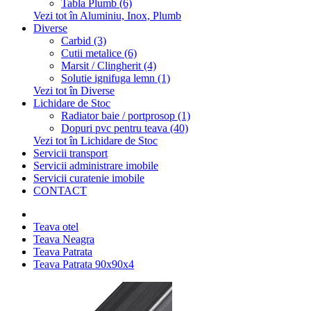
Tabla Plumb (6)
Vezi tot în Aluminiu, Inox, Plumb
Diverse
Carbid (3)
Cutii metalice (6)
Marsit / Clingherit (4)
Solutie ignifuga lemn (1)
Vezi tot în Diverse
Lichidare de Stoc
Radiator baie / portprosop (1)
Dopuri pvc pentru teava (40)
Vezi tot în Lichidare de Stoc
Servicii transport
Servicii administrare imobile
Servicii curatenie imobile
CONTACT
Teava otel
Teava Neagra
Teava Patrata
Teava Patrata 90x90x4