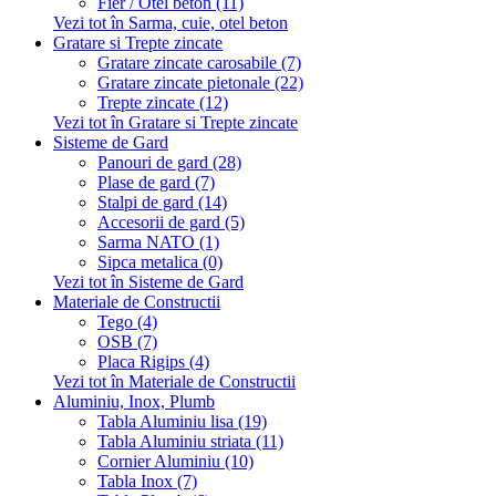
Fier / Otel beton (11)
Vezi tot în Sarma, cuie, otel beton
Gratare si Trepte zincate
Gratare zincate carosabile (7)
Gratare zincate pietonale (22)
Trepte zincate (12)
Vezi tot în Gratare si Trepte zincate
Sisteme de Gard
Panouri de gard (28)
Plase de gard (7)
Stalpi de gard (14)
Accesorii de gard (5)
Sarma NATO (1)
Sipca metalica (0)
Vezi tot în Sisteme de Gard
Materiale de Constructii
Tego (4)
OSB (7)
Placa Rigips (4)
Vezi tot în Materiale de Constructii
Aluminiu, Inox, Plumb
Tabla Aluminiu lisa (19)
Tabla Aluminiu striata (11)
Cornier Aluminiu (10)
Tabla Inox (7)