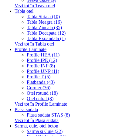
Teava Gaze (9)
Vezi tot în Teava otel
Tabla otel
Tabla Striata (10)
Tabla Neagra (16)
Tabla Zincata (35)
Tabla Decapata (12)
Tabla Expandata (1)
Vezi tot în Tabla otel
Profile Laminate
Profile HEA (11)
Profile IPE (12)
Profile INP (8)
Profile UNP (11)
Profile T (5)
Platbanda (43)
Cornier (36)
Otel rotund (18)
Otel patrat (8)
Vezi tot în Profile Laminate
Plasa sudata
Plasa sudata STAS (8)
Vezi tot în Plasa sudata
Sarma, cuie, otel beton
Sarma si Cuie (22)