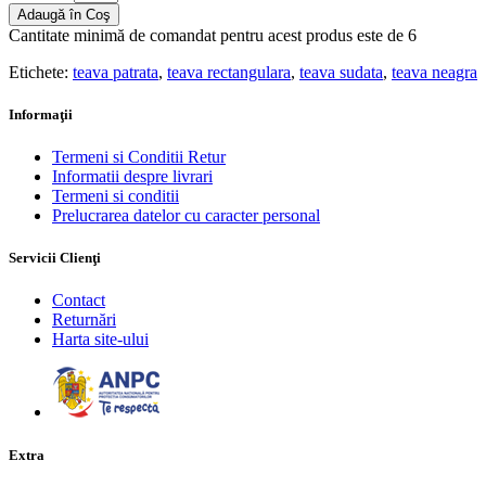
Adaugă în Coş
Cantitate minimă de comandat pentru acest produs este de 6
Etichete:
teava patrata
,
teava rectangulara
,
teava sudata
,
teava neagra
Informaţii
Termeni si Conditii Retur
Informatii despre livrari
Termeni si conditii
Prelucrarea datelor cu caracter personal
Servicii Clienţi
Contact
Returnări
Harta site-ului
Extra