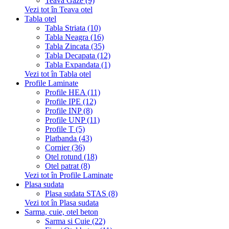
Teava Gaze (9)
Vezi tot în Teava otel
Tabla otel
Tabla Striata (10)
Tabla Neagra (16)
Tabla Zincata (35)
Tabla Decapata (12)
Tabla Expandata (1)
Vezi tot în Tabla otel
Profile Laminate
Profile HEA (11)
Profile IPE (12)
Profile INP (8)
Profile UNP (11)
Profile T (5)
Platbanda (43)
Cornier (36)
Otel rotund (18)
Otel patrat (8)
Vezi tot în Profile Laminate
Plasa sudata
Plasa sudata STAS (8)
Vezi tot în Plasa sudata
Sarma, cuie, otel beton
Sarma si Cuie (22)