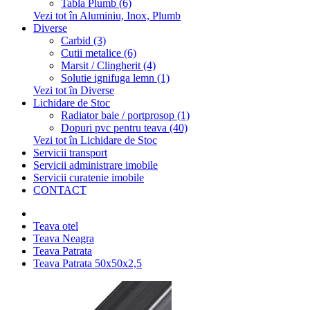
Tabla Plumb (6)
Vezi tot în Aluminiu, Inox, Plumb
Diverse
Carbid (3)
Cutii metalice (6)
Marsit / Clingherit (4)
Solutie ignifuga lemn (1)
Vezi tot în Diverse
Lichidare de Stoc
Radiator baie / portprosop (1)
Dopuri pvc pentru teava (40)
Vezi tot în Lichidare de Stoc
Servicii transport
Servicii administrare imobile
Servicii curatenie imobile
CONTACT
Teava otel
Teava Neagra
Teava Patrata
Teava Patrata 50x50x2,5