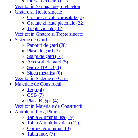
Fier / Otel beton (11)
Vezi tot în Sarma, cuie, otel beton
Gratare si Trepte zincate
Gratare zincate carosabile (7)
Gratare zincate pietonale (22)
Trepte zincate (12)
Vezi tot în Gratare si Trepte zincate
Sisteme de Gard
Panouri de gard (28)
Plase de gard (7)
Stalpi de gard (14)
Accesorii de gard (5)
Sarma NATO (1)
Sipca metalica (0)
Vezi tot în Sisteme de Gard
Materiale de Constructii
Tego (4)
OSB (7)
Placa Rigips (4)
Vezi tot în Materiale de Constructii
Aluminiu, Inox, Plumb
Tabla Aluminiu lisa (19)
Tabla Aluminiu striata (11)
Cornier Aluminiu (10)
Tabla Inox (7)