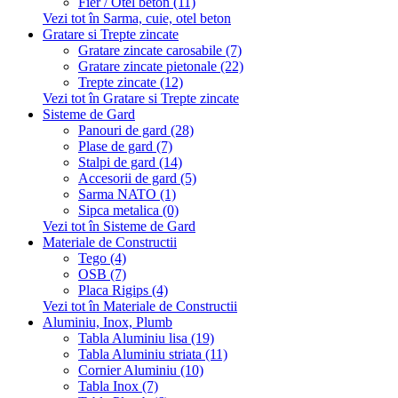
Fier / Otel beton (11)
Vezi tot în Sarma, cuie, otel beton
Gratare si Trepte zincate
Gratare zincate carosabile (7)
Gratare zincate pietonale (22)
Trepte zincate (12)
Vezi tot în Gratare si Trepte zincate
Sisteme de Gard
Panouri de gard (28)
Plase de gard (7)
Stalpi de gard (14)
Accesorii de gard (5)
Sarma NATO (1)
Sipca metalica (0)
Vezi tot în Sisteme de Gard
Materiale de Constructii
Tego (4)
OSB (7)
Placa Rigips (4)
Vezi tot în Materiale de Constructii
Aluminiu, Inox, Plumb
Tabla Aluminiu lisa (19)
Tabla Aluminiu striata (11)
Cornier Aluminiu (10)
Tabla Inox (7)