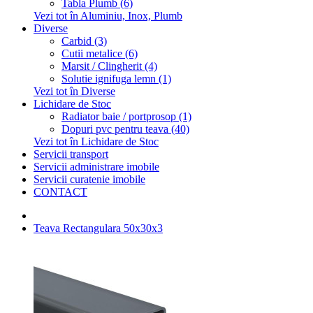
Tabla Plumb (6)
Vezi tot în Aluminiu, Inox, Plumb
Diverse
Carbid (3)
Cutii metalice (6)
Marsit / Clingherit (4)
Solutie ignifuga lemn (1)
Vezi tot în Diverse
Lichidare de Stoc
Radiator baie / portprosop (1)
Dopuri pvc pentru teava (40)
Vezi tot în Lichidare de Stoc
Servicii transport
Servicii administrare imobile
Servicii curatenie imobile
CONTACT
Teava Rectangulara 50x30x3