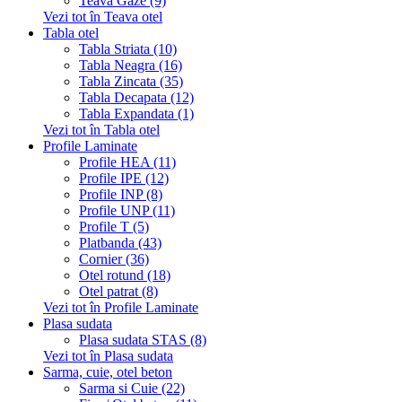
Teava Gaze (9)
Vezi tot în Teava otel
Tabla otel
Tabla Striata (10)
Tabla Neagra (16)
Tabla Zincata (35)
Tabla Decapata (12)
Tabla Expandata (1)
Vezi tot în Tabla otel
Profile Laminate
Profile HEA (11)
Profile IPE (12)
Profile INP (8)
Profile UNP (11)
Profile T (5)
Platbanda (43)
Cornier (36)
Otel rotund (18)
Otel patrat (8)
Vezi tot în Profile Laminate
Plasa sudata
Plasa sudata STAS (8)
Vezi tot în Plasa sudata
Sarma, cuie, otel beton
Sarma si Cuie (22)