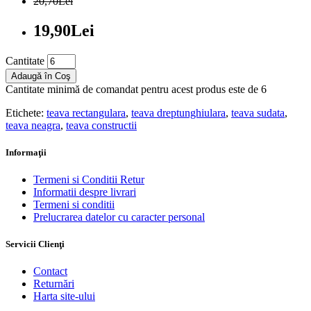
20,70Lei
19,90Lei
Cantitate
Adaugă în Coş
Cantitate minimă de comandat pentru acest produs este de 6
Etichete:
teava rectangulara
,
teava dreptunghiulara
,
teava sudata
,
teava neagra
,
teava constructii
Informaţii
Termeni si Conditii Retur
Informatii despre livrari
Termeni si conditii
Prelucrarea datelor cu caracter personal
Servicii Clienţi
Contact
Returnări
Harta site-ului