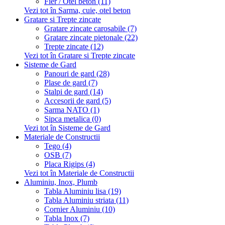
Fier / Otel beton (11)
Vezi tot în Sarma, cuie, otel beton
Gratare si Trepte zincate
Gratare zincate carosabile (7)
Gratare zincate pietonale (22)
Trepte zincate (12)
Vezi tot în Gratare si Trepte zincate
Sisteme de Gard
Panouri de gard (28)
Plase de gard (7)
Stalpi de gard (14)
Accesorii de gard (5)
Sarma NATO (1)
Sipca metalica (0)
Vezi tot în Sisteme de Gard
Materiale de Constructii
Tego (4)
OSB (7)
Placa Rigips (4)
Vezi tot în Materiale de Constructii
Aluminiu, Inox, Plumb
Tabla Aluminiu lisa (19)
Tabla Aluminiu striata (11)
Cornier Aluminiu (10)
Tabla Inox (7)