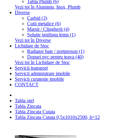
Tabla Plumb (6)
Vezi tot în Aluminiu, Inox, Plumb
Diverse
Carbid (3)
Cutii metalice (6)
Marsit / Clingherit (4)
Solutie ignifuga lemn (1)
Vezi tot în Diverse
Lichidare de Stoc
Radiator baie / portprosop (1)
Dopuri pvc pentru teava (40)
Vezi tot în Lichidare de Stoc
Servicii transport
Servicii administrare imobile
Servicii curatenie imobile
CONTACT
Tabla otel
Tabla Zincata
Tabla Zincata Cutata
Tabla Zincata Cutata 0,5x1010x2500, h=12