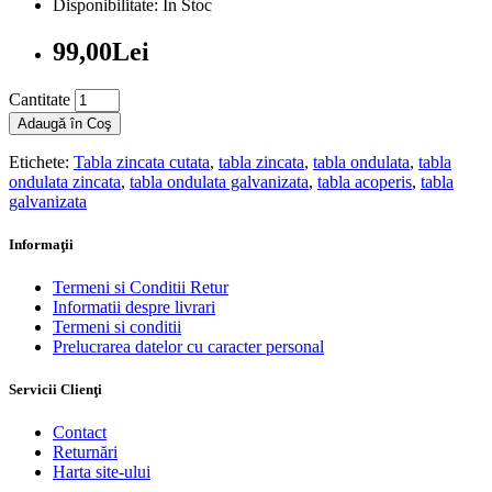
Disponibilitate: În Stoc
99,00Lei
Cantitate
Adaugă în Coş
Etichete:
Tabla zincata cutata
,
tabla zincata
,
tabla ondulata
,
tabla
ondulata zincata
,
tabla ondulata galvanizata
,
tabla acoperis
,
tabla
galvanizata
Informaţii
Termeni si Conditii Retur
Informatii despre livrari
Termeni si conditii
Prelucrarea datelor cu caracter personal
Servicii Clienţi
Contact
Returnări
Harta site-ului