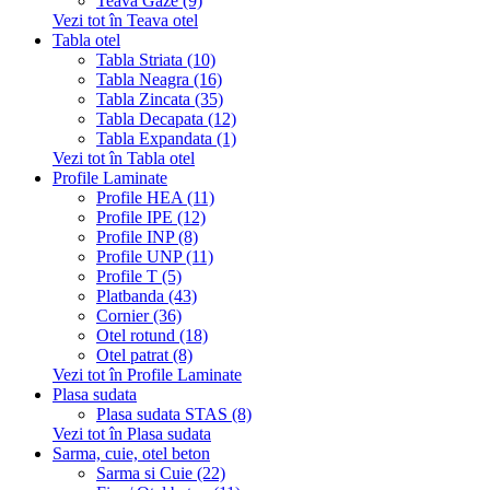
Teava Gaze (9)
Vezi tot în Teava otel
Tabla otel
Tabla Striata (10)
Tabla Neagra (16)
Tabla Zincata (35)
Tabla Decapata (12)
Tabla Expandata (1)
Vezi tot în Tabla otel
Profile Laminate
Profile HEA (11)
Profile IPE (12)
Profile INP (8)
Profile UNP (11)
Profile T (5)
Platbanda (43)
Cornier (36)
Otel rotund (18)
Otel patrat (8)
Vezi tot în Profile Laminate
Plasa sudata
Plasa sudata STAS (8)
Vezi tot în Plasa sudata
Sarma, cuie, otel beton
Sarma si Cuie (22)