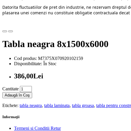
Datorita fluctuatiilor de pret din industrie, ne rezervam dreptul d
plasarea unei comenzi nu constituie obligatie contractuala decat 
Tabla neagra 8x1500x6000
Cod produs: M7375X070920102159
Disponibilitate: În Stoc
386,00Lei
Cantitate
Adaugă în Coş
Etichete:
tabla neagra
,
tabla laminata
,
tabla groasa
,
tabla pentru constr
Informaţii
Termeni si Conditii Retur