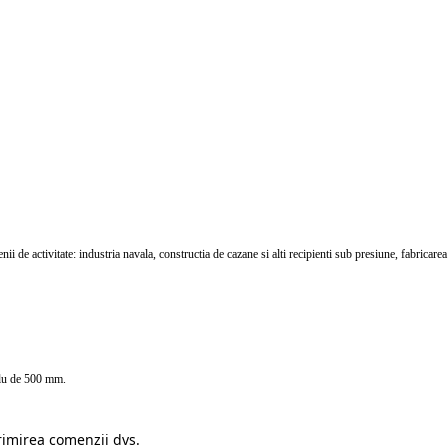
enii de activitate: industria navala, constructia de cazane si alti recipienti sub presiune, fabricar
iplu de 500 mm.
rimirea comenzii dvs.