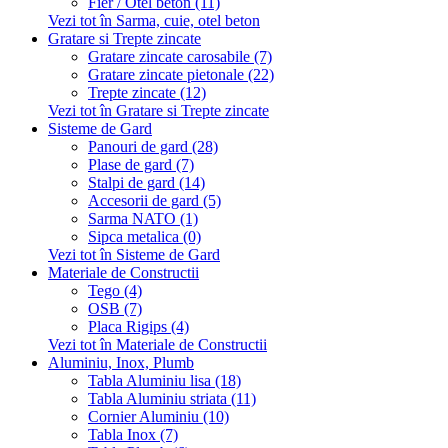
Fier / Otel beton (11)
Vezi tot în Sarma, cuie, otel beton
Gratare si Trepte zincate
Gratare zincate carosabile (7)
Gratare zincate pietonale (22)
Trepte zincate (12)
Vezi tot în Gratare si Trepte zincate
Sisteme de Gard
Panouri de gard (28)
Plase de gard (7)
Stalpi de gard (14)
Accesorii de gard (5)
Sarma NATO (1)
Sipca metalica (0)
Vezi tot în Sisteme de Gard
Materiale de Constructii
Tego (4)
OSB (7)
Placa Rigips (4)
Vezi tot în Materiale de Constructii
Aluminiu, Inox, Plumb
Tabla Aluminiu lisa (18)
Tabla Aluminiu striata (11)
Cornier Aluminiu (10)
Tabla Inox (7)