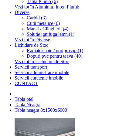
Tabla Plumb (6)
Vezi tot în Aluminiu, Inox, Plumb
Diverse
Carbid (3)
Cutii metalice (6)
Marsit / Clingherit (4)
Solutie ignifuga lemn (1)
Vezi tot în Diverse
Lichidare de Stoc
Radiator baie / portprosop (1)
Dopuri pvc pentru teava (40)
Vezi tot în Lichidare de Stoc
Servicii transport
Servicii administrare imobile
Servicii curatenie imobile
CONTACT
Tabla otel
Tabla Neagra
Tabla neagra 8x1500x6000