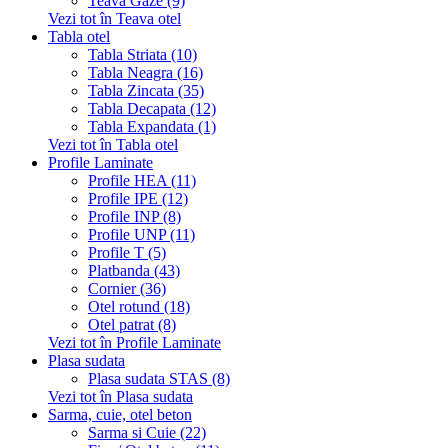
Teava Gaze (9)
Vezi tot în Teava otel
Tabla otel
Tabla Striata (10)
Tabla Neagra (16)
Tabla Zincata (35)
Tabla Decapata (12)
Tabla Expandata (1)
Vezi tot în Tabla otel
Profile Laminate
Profile HEA (11)
Profile IPE (12)
Profile INP (8)
Profile UNP (11)
Profile T (5)
Platbanda (43)
Cornier (36)
Otel rotund (18)
Otel patrat (8)
Vezi tot în Profile Laminate
Plasa sudata
Plasa sudata STAS (8)
Vezi tot în Plasa sudata
Sarma, cuie, otel beton
Sarma si Cuie (22)