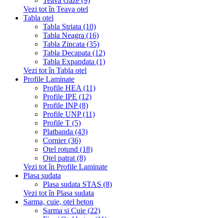
Teava Gaze (9)
Vezi tot în Teava otel
Tabla otel
Tabla Striata (10)
Tabla Neagra (16)
Tabla Zincata (35)
Tabla Decapata (12)
Tabla Expandata (1)
Vezi tot în Tabla otel
Profile Laminate
Profile HEA (11)
Profile IPE (12)
Profile INP (8)
Profile UNP (11)
Profile T (5)
Platbanda (43)
Cornier (36)
Otel rotund (18)
Otel patrat (8)
Vezi tot în Profile Laminate
Plasa sudata
Plasa sudata STAS (8)
Vezi tot în Plasa sudata
Sarma, cuie, otel beton
Sarma si Cuie (22)