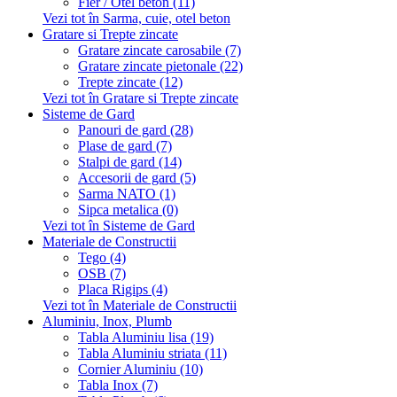
Fier / Otel beton (11)
Vezi tot în Sarma, cuie, otel beton
Gratare si Trepte zincate
Gratare zincate carosabile (7)
Gratare zincate pietonale (22)
Trepte zincate (12)
Vezi tot în Gratare si Trepte zincate
Sisteme de Gard
Panouri de gard (28)
Plase de gard (7)
Stalpi de gard (14)
Accesorii de gard (5)
Sarma NATO (1)
Sipca metalica (0)
Vezi tot în Sisteme de Gard
Materiale de Constructii
Tego (4)
OSB (7)
Placa Rigips (4)
Vezi tot în Materiale de Constructii
Aluminiu, Inox, Plumb
Tabla Aluminiu lisa (19)
Tabla Aluminiu striata (11)
Cornier Aluminiu (10)
Tabla Inox (7)