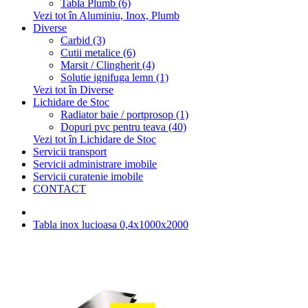
Tabla Plumb (6)
Vezi tot în Aluminiu, Inox, Plumb
Diverse
Carbid (3)
Cutii metalice (6)
Marsit / Clingherit (4)
Solutie ignifuga lemn (1)
Vezi tot în Diverse
Lichidare de Stoc
Radiator baie / portprosop (1)
Dopuri pvc pentru teava (40)
Vezi tot în Lichidare de Stoc
Servicii transport
Servicii administrare imobile
Servicii curatenie imobile
CONTACT
Tabla inox lucioasa 0,4x1000x2000