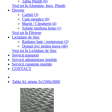
Tabla Plumb (6)
Vezi tot în Aluminiu, Inox, Plumb
Diverse
Carbid (3)
Cutii metalice (6)
Marsit / Clingherit (4)
Solutie ignifuga lemn (1)
Vezi tot în Diverse
Lichidare de Stoc
Radiator baie / portprosop (2)
Dopuri pvc pentru teava (40)
Vezi tot în Lichidare de Stoc
Servicii transport
Servicii administrare imobile
Servicii curatenie imobile
CONTACT
Tabla AL striata 3x1500x3000