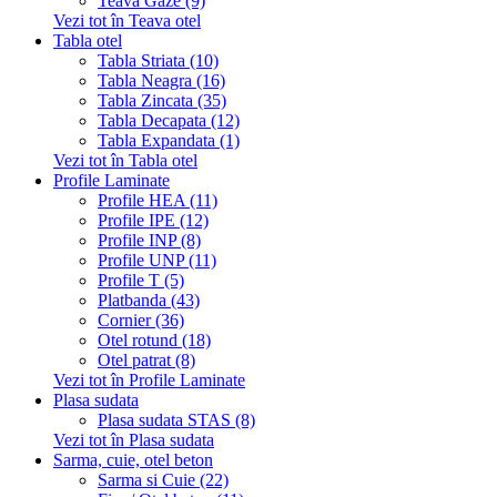
Teava Gaze (9)
Vezi tot în Teava otel
Tabla otel
Tabla Striata (10)
Tabla Neagra (16)
Tabla Zincata (35)
Tabla Decapata (12)
Tabla Expandata (1)
Vezi tot în Tabla otel
Profile Laminate
Profile HEA (11)
Profile IPE (12)
Profile INP (8)
Profile UNP (11)
Profile T (5)
Platbanda (43)
Cornier (36)
Otel rotund (18)
Otel patrat (8)
Vezi tot în Profile Laminate
Plasa sudata
Plasa sudata STAS (8)
Vezi tot în Plasa sudata
Sarma, cuie, otel beton
Sarma si Cuie (22)