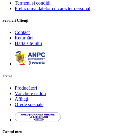
Termeni si conditii
Prelucrarea datelor cu caracter personal
Servicii Clienţi
Contact
Returnări
Harta site-ului
Extra
Producători
Vouchere cadou
Afiliaţi
Oferte speciale
Contul meu