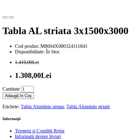
Tabla AL striata 3x1500x3000
Cod produs: M8604X080324111841
Disponibilitate: În Stoc
1.410,00Lei
1.308,00Lei
Cantitate
Adaugă în Coş
Etichete:
Tabla Aluminiu striata
,
Tabla Aluminiu striatii
Informaţii
Termeni si Conditii Retur
Informatii despre livrari