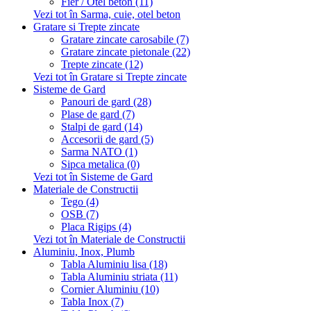
Fier / Otel beton (11)
Vezi tot în Sarma, cuie, otel beton
Gratare si Trepte zincate
Gratare zincate carosabile (7)
Gratare zincate pietonale (22)
Trepte zincate (12)
Vezi tot în Gratare si Trepte zincate
Sisteme de Gard
Panouri de gard (28)
Plase de gard (7)
Stalpi de gard (14)
Accesorii de gard (5)
Sarma NATO (1)
Sipca metalica (0)
Vezi tot în Sisteme de Gard
Materiale de Constructii
Tego (4)
OSB (7)
Placa Rigips (4)
Vezi tot în Materiale de Constructii
Aluminiu, Inox, Plumb
Tabla Aluminiu lisa (18)
Tabla Aluminiu striata (11)
Cornier Aluminiu (10)
Tabla Inox (7)