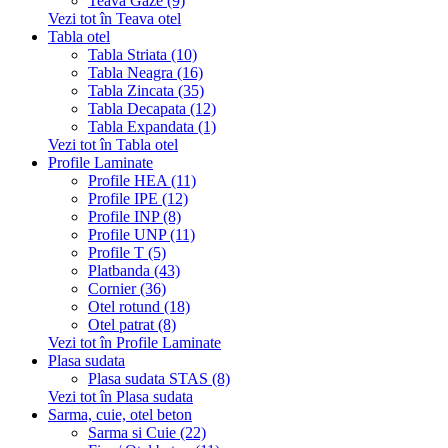
Teava Gaze (9)
Vezi tot în Teava otel
Tabla otel
Tabla Striata (10)
Tabla Neagra (16)
Tabla Zincata (35)
Tabla Decapata (12)
Tabla Expandata (1)
Vezi tot în Tabla otel
Profile Laminate
Profile HEA (11)
Profile IPE (12)
Profile INP (8)
Profile UNP (11)
Profile T (5)
Platbanda (43)
Cornier (36)
Otel rotund (18)
Otel patrat (8)
Vezi tot în Profile Laminate
Plasa sudata
Plasa sudata STAS (8)
Vezi tot în Plasa sudata
Sarma, cuie, otel beton
Sarma si Cuie (22)