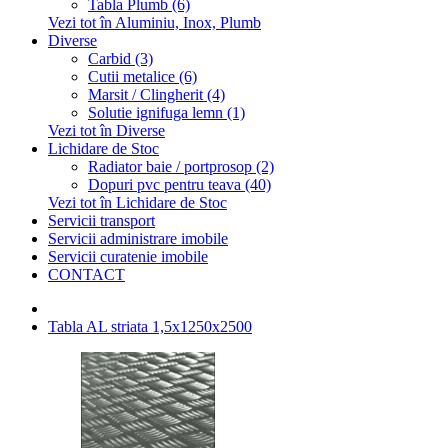
Tabla Plumb (6)
Vezi tot în Aluminiu, Inox, Plumb
Diverse
Carbid (3)
Cutii metalice (6)
Marsit / Clingherit (4)
Solutie ignifuga lemn (1)
Vezi tot în Diverse
Lichidare de Stoc
Radiator baie / portprosop (2)
Dopuri pvc pentru teava (40)
Vezi tot în Lichidare de Stoc
Servicii transport
Servicii administrare imobile
Servicii curatenie imobile
CONTACT
Tabla AL striata 1,5x1250x2500