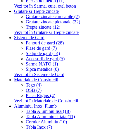
Fier / Otel beton (11)
Vezi tot în Sarma, cuie, otel beton
Gratare si Trepte zincate
Gratare zincate carosabile (7)
Gratare zincate pietonale (22)
Trepte zincate (12)
Vezi tot în Gratare si Trepte zincate
Sisteme de Gard
Panouri de gard (28)
Plase de gard (7)
Stalpi de gard (14)
Accesorii de gard (5)
Sarma NATO (1)
Sipca metalica (0)
Vezi tot în Sisteme de Gard
Materiale de Constructii
Tego (4)
OSB (7)
Placa Rigips (4)
Vezi tot în Materiale de Constructii
Aluminiu, Inox, Plumb
Tabla Aluminiu lisa (18)
Tabla Aluminiu striata (11)
Cornier Aluminiu (10)
Tabla Inox (7)