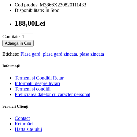
Cod produs: M3866X230820111433
Disponibilitate: În Stoc
188,00Lei
Cantitate
Adaugă în Coş
Etichete:
Plasa gard
,
plasa gard zincata
,
plasa zincata
Informaţii
Termeni si Conditii Retur
Informatii despre livrari
Termeni si conditii
Prelucrarea datelor cu caracter personal
Servicii Clienţi
Contact
Returnări
Harta site-ului