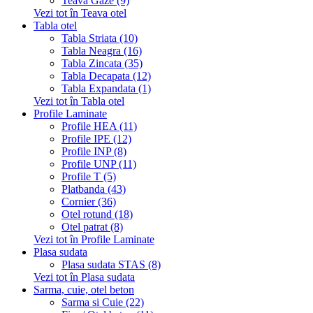
Teava Gaze (9)
Vezi tot în Teava otel
Tabla otel
Tabla Striata (10)
Tabla Neagra (16)
Tabla Zincata (35)
Tabla Decapata (12)
Tabla Expandata (1)
Vezi tot în Tabla otel
Profile Laminate
Profile HEA (11)
Profile IPE (12)
Profile INP (8)
Profile UNP (11)
Profile T (5)
Platbanda (43)
Cornier (36)
Otel rotund (18)
Otel patrat (8)
Vezi tot în Profile Laminate
Plasa sudata
Plasa sudata STAS (8)
Vezi tot în Plasa sudata
Sarma, cuie, otel beton
Sarma si Cuie (22)