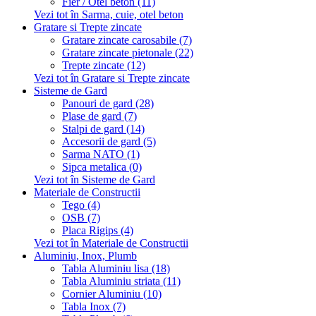
Fier / Otel beton (11)
Vezi tot în Sarma, cuie, otel beton
Gratare si Trepte zincate
Gratare zincate carosabile (7)
Gratare zincate pietonale (22)
Trepte zincate (12)
Vezi tot în Gratare si Trepte zincate
Sisteme de Gard
Panouri de gard (28)
Plase de gard (7)
Stalpi de gard (14)
Accesorii de gard (5)
Sarma NATO (1)
Sipca metalica (0)
Vezi tot în Sisteme de Gard
Materiale de Constructii
Tego (4)
OSB (7)
Placa Rigips (4)
Vezi tot în Materiale de Constructii
Aluminiu, Inox, Plumb
Tabla Aluminiu lisa (18)
Tabla Aluminiu striata (11)
Cornier Aluminiu (10)
Tabla Inox (7)