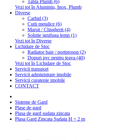
Tabla Plumb (6)
Vezi tot în Aluminiu, Inox, Plumb
Diverse
Carbid (3)
Cutii metalice (6)
Marsit / Clingherit (4)
Solutie ignifuga lemn (1)
Vezi tot în Diverse
Lichidare de Stoc
Radiator baie / portprosop (2)
Dopuri pvc pentru teava (40)
Vezi tot în Lichidare de Stoc
Servicii transport
Servicii administrare imobile
Servicii curatenie imobile
CONTACT
Sisteme de Gard
Plase de gard
Plasa de gard sudata zincata
Plasa Gard Zincata Sudata H = 2 m