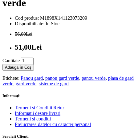
verde
Cod produs: M1898X141123073209
Disponibilitate: În Stoc
56,00Lei
51,00Lei
Cantitate
Adaugă în Coş
Etichete:
Panou gard
,
panou gard verde
,
panou verde
,
plasa de gard
verde
,
gard verde
,
sisteme de gard
Informaţii
Termeni si Conditii Retur
Informatii despre livrari
Termeni si conditii
Prelucrarea datelor cu caracter personal
Servicii Clienţi