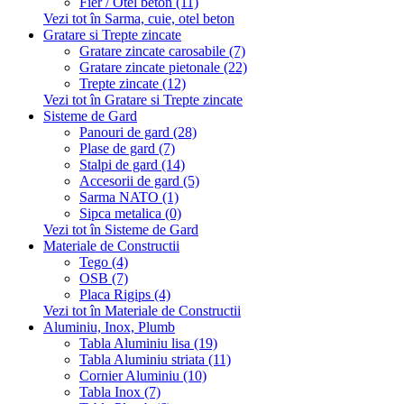
Fier / Otel beton (11)
Vezi tot în Sarma, cuie, otel beton
Gratare si Trepte zincate
Gratare zincate carosabile (7)
Gratare zincate pietonale (22)
Trepte zincate (12)
Vezi tot în Gratare si Trepte zincate
Sisteme de Gard
Panouri de gard (28)
Plase de gard (7)
Stalpi de gard (14)
Accesorii de gard (5)
Sarma NATO (1)
Sipca metalica (0)
Vezi tot în Sisteme de Gard
Materiale de Constructii
Tego (4)
OSB (7)
Placa Rigips (4)
Vezi tot în Materiale de Constructii
Aluminiu, Inox, Plumb
Tabla Aluminiu lisa (19)
Tabla Aluminiu striata (11)
Cornier Aluminiu (10)
Tabla Inox (7)