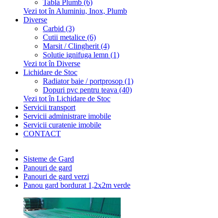
Tabla Plumb (6)
Vezi tot în Aluminiu, Inox, Plumb
Diverse
Carbid (3)
Cutii metalice (6)
Marsit / Clingherit (4)
Solutie ignifuga lemn (1)
Vezi tot în Diverse
Lichidare de Stoc
Radiator baie / portprosop (1)
Dopuri pvc pentru teava (40)
Vezi tot în Lichidare de Stoc
Servicii transport
Servicii administrare imobile
Servicii curatenie imobile
CONTACT
Sisteme de Gard
Panouri de gard
Panouri de gard verzi
Panou gard bordurat 1,2x2m verde