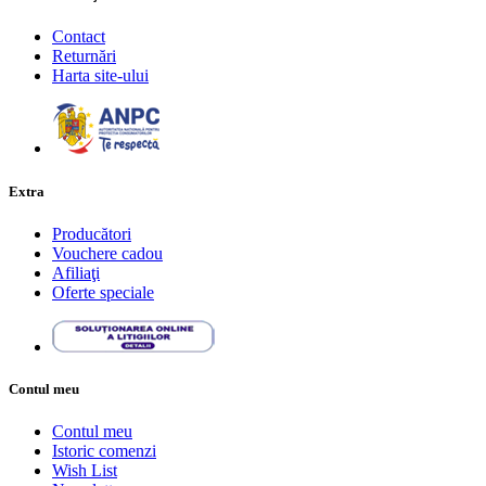
Contact
Returnări
Harta site-ului
Extra
Producători
Vouchere cadou
Afiliaţi
Oferte speciale
Contul meu
Contul meu
Istoric comenzi
Wish List