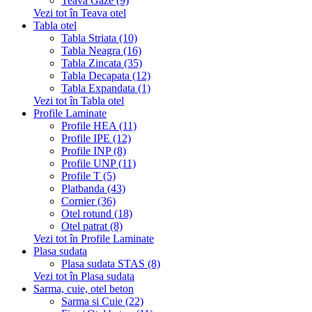
Teava Gaze (9)
Vezi tot în Teava otel
Tabla otel
Tabla Striata (10)
Tabla Neagra (16)
Tabla Zincata (35)
Tabla Decapata (12)
Tabla Expandata (1)
Vezi tot în Tabla otel
Profile Laminate
Profile HEA (11)
Profile IPE (12)
Profile INP (8)
Profile UNP (11)
Profile T (5)
Platbanda (43)
Cornier (36)
Otel rotund (18)
Otel patrat (8)
Vezi tot în Profile Laminate
Plasa sudata
Plasa sudata STAS (8)
Vezi tot în Plasa sudata
Sarma, cuie, otel beton
Sarma si Cuie (22)