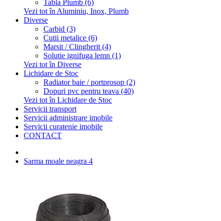
Tabla Plumb (6)
Vezi tot în Aluminiu, Inox, Plumb
Diverse
Carbid (3)
Cutii metalice (6)
Marsit / Clingherit (4)
Solutie ignifuga lemn (1)
Vezi tot în Diverse
Lichidare de Stoc
Radiator baie / portprosop (2)
Dopuri pvc pentru teava (40)
Vezi tot în Lichidare de Stoc
Servicii transport
Servicii administrare imobile
Servicii curatenie imobile
CONTACT
Sarma moale neagra 4