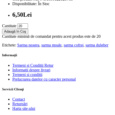
Disponibilitate: În Stoc
6,50Lei
Cantitate
Adaugă în Coş
Cantitate minimă de comandat pentru acest produs este de 20
Etichete:
Sarma neagra
,
sarma moale
,
sarma cofraj
,
sarma dulgher
Informaţii
Termeni si Conditii Retur
Informatii despre livrari
Termeni si conditii
Prelucrarea datelor cu caracter personal
Servicii Clienţi
Contact
Returnări
Harta site-ului