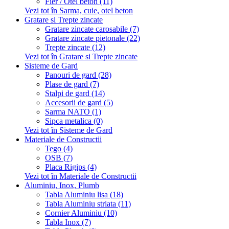
Fier / Otel beton (11)
Vezi tot în Sarma, cuie, otel beton
Gratare si Trepte zincate
Gratare zincate carosabile (7)
Gratare zincate pietonale (22)
Trepte zincate (12)
Vezi tot în Gratare si Trepte zincate
Sisteme de Gard
Panouri de gard (28)
Plase de gard (7)
Stalpi de gard (14)
Accesorii de gard (5)
Sarma NATO (1)
Sipca metalica (0)
Vezi tot în Sisteme de Gard
Materiale de Constructii
Tego (4)
OSB (7)
Placa Rigips (4)
Vezi tot în Materiale de Constructii
Aluminiu, Inox, Plumb
Tabla Aluminiu lisa (18)
Tabla Aluminiu striata (11)
Cornier Aluminiu (10)
Tabla Inox (7)