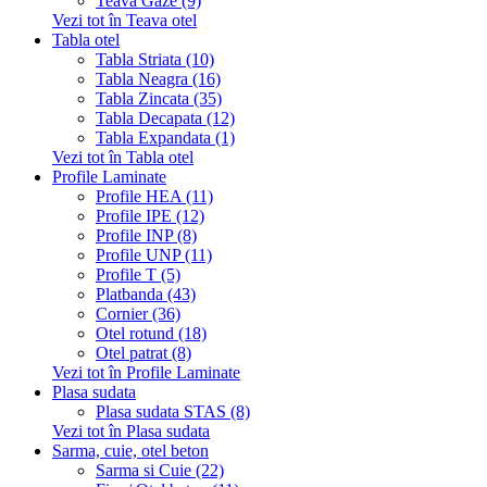
Teava Gaze (9)
Vezi tot în Teava otel
Tabla otel
Tabla Striata (10)
Tabla Neagra (16)
Tabla Zincata (35)
Tabla Decapata (12)
Tabla Expandata (1)
Vezi tot în Tabla otel
Profile Laminate
Profile HEA (11)
Profile IPE (12)
Profile INP (8)
Profile UNP (11)
Profile T (5)
Platbanda (43)
Cornier (36)
Otel rotund (18)
Otel patrat (8)
Vezi tot în Profile Laminate
Plasa sudata
Plasa sudata STAS (8)
Vezi tot în Plasa sudata
Sarma, cuie, otel beton
Sarma si Cuie (22)