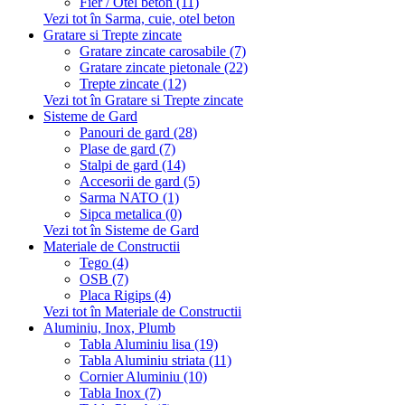
Fier / Otel beton (11)
Vezi tot în Sarma, cuie, otel beton
Gratare si Trepte zincate
Gratare zincate carosabile (7)
Gratare zincate pietonale (22)
Trepte zincate (12)
Vezi tot în Gratare si Trepte zincate
Sisteme de Gard
Panouri de gard (28)
Plase de gard (7)
Stalpi de gard (14)
Accesorii de gard (5)
Sarma NATO (1)
Sipca metalica (0)
Vezi tot în Sisteme de Gard
Materiale de Constructii
Tego (4)
OSB (7)
Placa Rigips (4)
Vezi tot în Materiale de Constructii
Aluminiu, Inox, Plumb
Tabla Aluminiu lisa (19)
Tabla Aluminiu striata (11)
Cornier Aluminiu (10)
Tabla Inox (7)