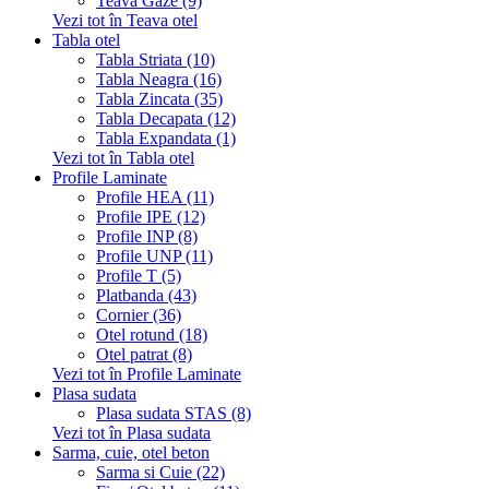
Teava Gaze (9)
Vezi tot în Teava otel
Tabla otel
Tabla Striata (10)
Tabla Neagra (16)
Tabla Zincata (35)
Tabla Decapata (12)
Tabla Expandata (1)
Vezi tot în Tabla otel
Profile Laminate
Profile HEA (11)
Profile IPE (12)
Profile INP (8)
Profile UNP (11)
Profile T (5)
Platbanda (43)
Cornier (36)
Otel rotund (18)
Otel patrat (8)
Vezi tot în Profile Laminate
Plasa sudata
Plasa sudata STAS (8)
Vezi tot în Plasa sudata
Sarma, cuie, otel beton
Sarma si Cuie (22)