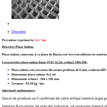
Descriere
Pret unitar exprimat in:
Lei / buc
Descriere Plasa Sudata:
Plasa sudata, cunoscuta si ca plasa de Buzau, este frecvent utilizata in constr
Caracteristici
plasa sudata 8mm STAS, 6x2m, ochiuri 100x100:
Plasa sudata este executata din sarma profilata de 8 mm, conform DIN 
Dimensiune plasa sudata: 6x2 ml
Dimensiune ochiuri - 100 x 100 mm
Greutate - 93,30 kg / buc
Informatii suplimentare:
Stocul de produse va fi confirmat de catre echipa noastra dupa p
Datorita fluctuatiilor de pret din industrie, ne rezervam dreptul d