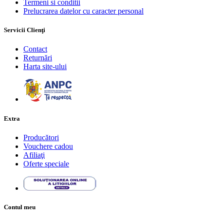
Termeni si conditii
Prelucrarea datelor cu caracter personal
Servicii Clienţi
Contact
Returnări
Harta site-ului
Extra
Producători
Vouchere cadou
Afiliaţi
Oferte speciale
Contul meu