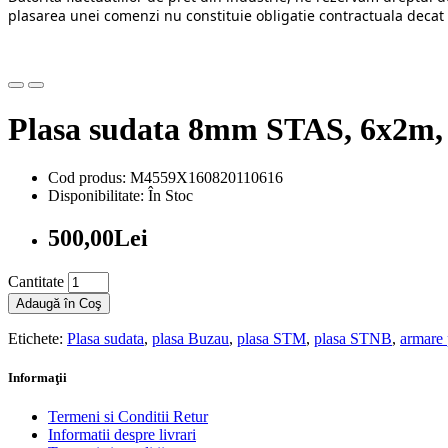
plasarea unei comenzi nu constituie obligatie contractuala decat 
Plasa sudata 8mm STAS, 6x2m,
Cod produs: M4559X160820110616
Disponibilitate: În Stoc
500,00Lei
Cantitate
Adaugă în Coş
Etichete:
Plasa sudata
,
plasa Buzau
,
plasa STM
,
plasa STNB
,
armare 
Informaţii
Termeni si Conditii Retur
Informatii despre livrari