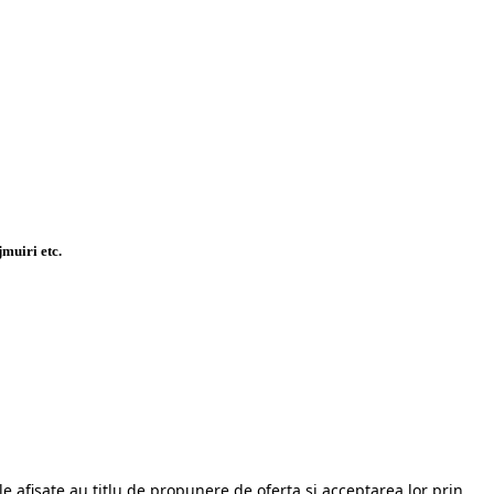
jmuiri etc.
le afisate au titlu de propunere de oferta si acceptarea lor prin