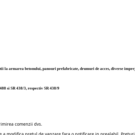
uctii la armarea betonului, panouri prefabricate, drumuri de acces, diverse impre
488 si SR 438/3, respectiv SR 438/9
rimirea comenzii dvs.
e a modifica pretul de vanzare fara o notificare in prealabil. Preturi