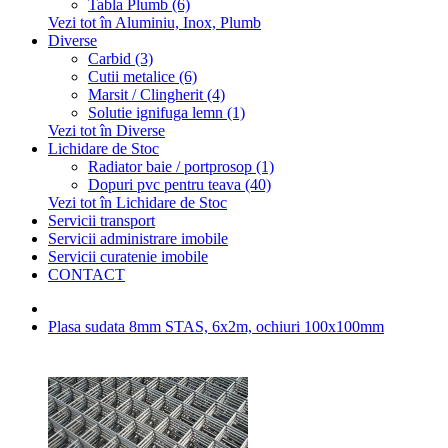
Tabla Plumb (6)
Vezi tot în Aluminiu, Inox, Plumb
Diverse
Carbid (3)
Cutii metalice (6)
Marsit / Clingherit (4)
Solutie ignifuga lemn (1)
Vezi tot în Diverse
Lichidare de Stoc
Radiator baie / portprosop (1)
Dopuri pvc pentru teava (40)
Vezi tot în Lichidare de Stoc
Servicii transport
Servicii administrare imobile
Servicii curatenie imobile
CONTACT
Plasa sudata 8mm STAS, 6x2m, ochiuri 100x100mm