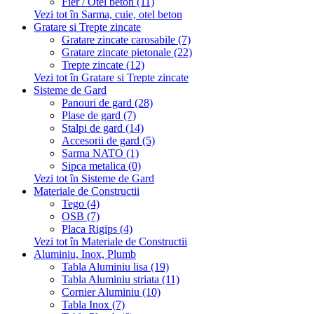
Fier / Otel beton (11)
Vezi tot în Sarma, cuie, otel beton
Gratare si Trepte zincate
Gratare zincate carosabile (7)
Gratare zincate pietonale (22)
Trepte zincate (12)
Vezi tot în Gratare si Trepte zincate
Sisteme de Gard
Panouri de gard (28)
Plase de gard (7)
Stalpi de gard (14)
Accesorii de gard (5)
Sarma NATO (1)
Sipca metalica (0)
Vezi tot în Sisteme de Gard
Materiale de Constructii
Tego (4)
OSB (7)
Placa Rigips (4)
Vezi tot în Materiale de Constructii
Aluminiu, Inox, Plumb
Tabla Aluminiu lisa (19)
Tabla Aluminiu striata (11)
Cornier Aluminiu (10)
Tabla Inox (7)