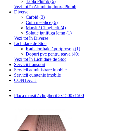
Tabla Plumb (6)
Vezi tot în Aluminiu, Inox, Plumb
Diverse
Carbid (3)
Cutii metalice (6)
Marsit / Clingherit (4)
Solutie ignifuga lemn (1)
Vezi tot în Diverse
Lichidare de Stoc
Radiator baie / portprosop (1)
Dopuri pvc pentru teava (40)
Vezi tot în Lichidare de Stoc
Servicii transport
Servicii administrare imobile
Servicii curatenie imobile
CONTACT
Placa marsit / clingherit 2x1500x1500