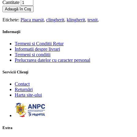
Cantitate
Adaugă în Coş
Etichete:
Placa marsit
,
clingherit
,
klingherit
,
tesnit
,
Informaţii
Termeni si Conditii Retur
Informatii despre livrari
Termeni si conditii
Prelucrarea datelor cu caracter personal
Servicii Clienţi
Contact
Returnări
Harta site-ului
Extra