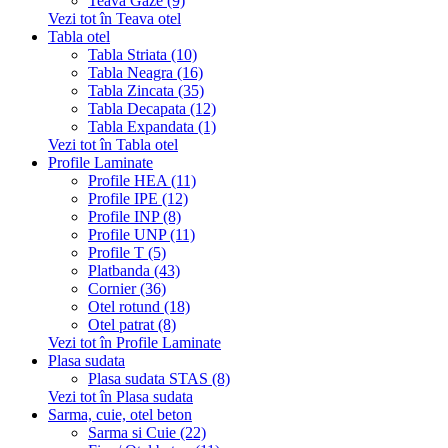
Teava Gaze (9)
Vezi tot în Teava otel
Tabla otel
Tabla Striata (10)
Tabla Neagra (16)
Tabla Zincata (35)
Tabla Decapata (12)
Tabla Expandata (1)
Vezi tot în Tabla otel
Profile Laminate
Profile HEA (11)
Profile IPE (12)
Profile INP (8)
Profile UNP (11)
Profile T (5)
Platbanda (43)
Cornier (36)
Otel rotund (18)
Otel patrat (8)
Vezi tot în Profile Laminate
Plasa sudata
Plasa sudata STAS (8)
Vezi tot în Plasa sudata
Sarma, cuie, otel beton
Sarma si Cuie (22)