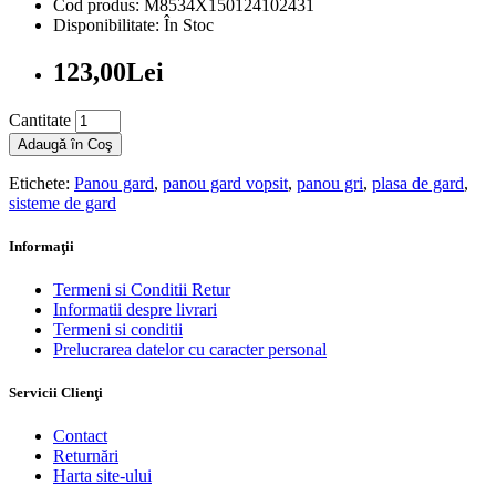
Cod produs: M8534X150124102431
Disponibilitate: În Stoc
123,00Lei
Cantitate
Adaugă în Coş
Etichete:
Panou gard
,
panou gard vopsit
,
panou gri
,
plasa de gard
,
sisteme de gard
Informaţii
Termeni si Conditii Retur
Informatii despre livrari
Termeni si conditii
Prelucrarea datelor cu caracter personal
Servicii Clienţi
Contact
Returnări
Harta site-ului