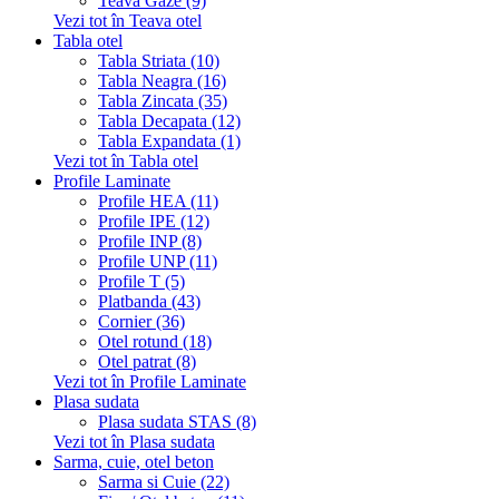
Teava Gaze (9)
Vezi tot în Teava otel
Tabla otel
Tabla Striata (10)
Tabla Neagra (16)
Tabla Zincata (35)
Tabla Decapata (12)
Tabla Expandata (1)
Vezi tot în Tabla otel
Profile Laminate
Profile HEA (11)
Profile IPE (12)
Profile INP (8)
Profile UNP (11)
Profile T (5)
Platbanda (43)
Cornier (36)
Otel rotund (18)
Otel patrat (8)
Vezi tot în Profile Laminate
Plasa sudata
Plasa sudata STAS (8)
Vezi tot în Plasa sudata
Sarma, cuie, otel beton
Sarma si Cuie (22)