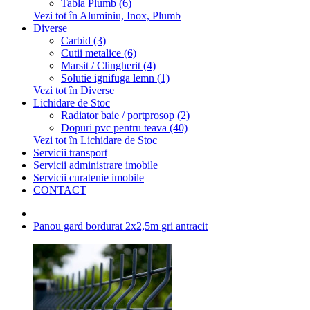
Tabla Plumb (6)
Vezi tot în Aluminiu, Inox, Plumb
Diverse
Carbid (3)
Cutii metalice (6)
Marsit / Clingherit (4)
Solutie ignifuga lemn (1)
Vezi tot în Diverse
Lichidare de Stoc
Radiator baie / portprosop (2)
Dopuri pvc pentru teava (40)
Vezi tot în Lichidare de Stoc
Servicii transport
Servicii administrare imobile
Servicii curatenie imobile
CONTACT
Panou gard bordurat 2x2,5m gri antracit