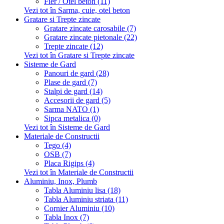
Fier / Otel beton (11)
Vezi tot în Sarma, cuie, otel beton
Gratare si Trepte zincate
Gratare zincate carosabile (7)
Gratare zincate pietonale (22)
Trepte zincate (12)
Vezi tot în Gratare si Trepte zincate
Sisteme de Gard
Panouri de gard (28)
Plase de gard (7)
Stalpi de gard (14)
Accesorii de gard (5)
Sarma NATO (1)
Sipca metalica (0)
Vezi tot în Sisteme de Gard
Materiale de Constructii
Tego (4)
OSB (7)
Placa Rigips (4)
Vezi tot în Materiale de Constructii
Aluminiu, Inox, Plumb
Tabla Aluminiu lisa (18)
Tabla Aluminiu striata (11)
Cornier Aluminiu (10)
Tabla Inox (7)