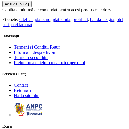
Adaugă în Coş
Cantitate minimă de comandat pentru acest produs este de 6
Etichete:
Otel lat
,
platband
,
platbanda
,
profil lat
,
banda neagra
,
otel
plat
,
otel laminat
Informaţii
Termeni si Conditii Retur
Informatii despre livrari
Termeni si conditii
Prelucrarea datelor cu caracter personal
Servicii Clienţi
Contact
Returnări
Harta site-ului
Extra