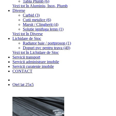
Tabla Plumb (6)
Vezi tot în Aluminiu, Inox, Plumb
Diverse
Carbid (3)
Cutii metalice (6)
Marsit / Clingherit (4)
Solutie ignifuga lemn (1)
Vezi tot în Diverse
Lichidare de Stoc
Radiator baie / portprosop (1)
Dopuri pvc pentru teava (40)
Vezi tot în Lichidare de Stoc
Servicii transport
Servicii administrare imobile
Servicii curatenie imobile
CONTACT
Otel lat 25x5