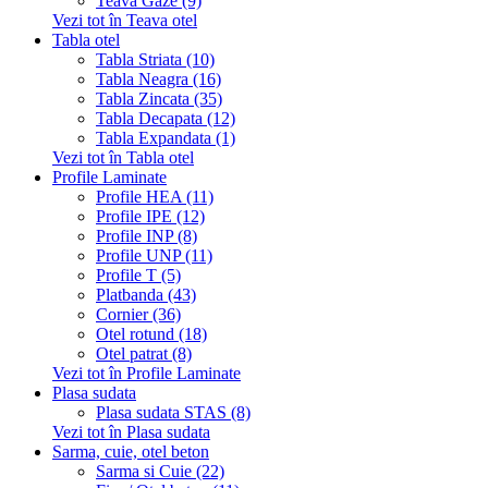
Teava Gaze (9)
Vezi tot în Teava otel
Tabla otel
Tabla Striata (10)
Tabla Neagra (16)
Tabla Zincata (35)
Tabla Decapata (12)
Tabla Expandata (1)
Vezi tot în Tabla otel
Profile Laminate
Profile HEA (11)
Profile IPE (12)
Profile INP (8)
Profile UNP (11)
Profile T (5)
Platbanda (43)
Cornier (36)
Otel rotund (18)
Otel patrat (8)
Vezi tot în Profile Laminate
Plasa sudata
Plasa sudata STAS (8)
Vezi tot în Plasa sudata
Sarma, cuie, otel beton
Sarma si Cuie (22)