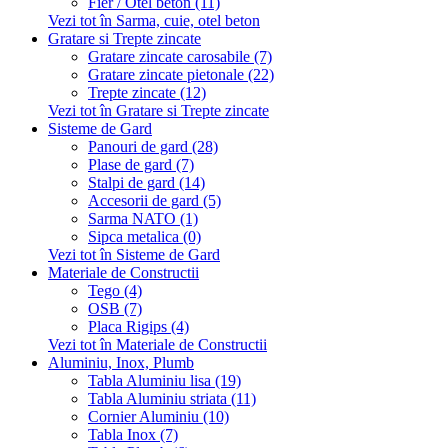
Fier / Otel beton (11)
Vezi tot în Sarma, cuie, otel beton
Gratare si Trepte zincate
Gratare zincate carosabile (7)
Gratare zincate pietonale (22)
Trepte zincate (12)
Vezi tot în Gratare si Trepte zincate
Sisteme de Gard
Panouri de gard (28)
Plase de gard (7)
Stalpi de gard (14)
Accesorii de gard (5)
Sarma NATO (1)
Sipca metalica (0)
Vezi tot în Sisteme de Gard
Materiale de Constructii
Tego (4)
OSB (7)
Placa Rigips (4)
Vezi tot în Materiale de Constructii
Aluminiu, Inox, Plumb
Tabla Aluminiu lisa (19)
Tabla Aluminiu striata (11)
Cornier Aluminiu (10)
Tabla Inox (7)