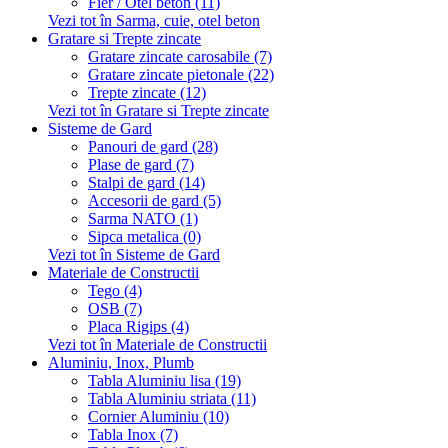
Fier / Otel beton (11)
Vezi tot în Sarma, cuie, otel beton
Gratare si Trepte zincate
Gratare zincate carosabile (7)
Gratare zincate pietonale (22)
Trepte zincate (12)
Vezi tot în Gratare si Trepte zincate
Sisteme de Gard
Panouri de gard (28)
Plase de gard (7)
Stalpi de gard (14)
Accesorii de gard (5)
Sarma NATO (1)
Sipca metalica (0)
Vezi tot în Sisteme de Gard
Materiale de Constructii
Tego (4)
OSB (7)
Placa Rigips (4)
Vezi tot în Materiale de Constructii
Aluminiu, Inox, Plumb
Tabla Aluminiu lisa (19)
Tabla Aluminiu striata (11)
Cornier Aluminiu (10)
Tabla Inox (7)