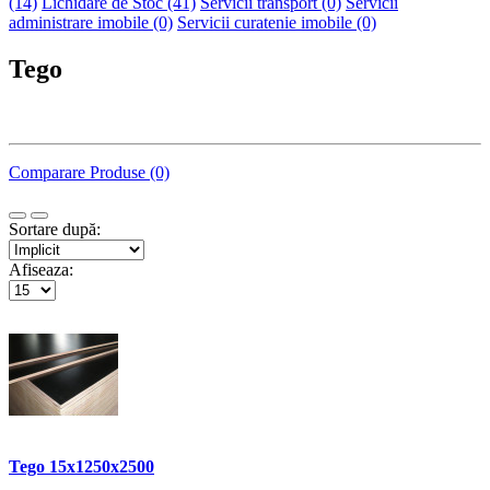
(14)
Lichidare de Stoc (41)
Servicii transport (0)
Servicii
administrare imobile (0)
Servicii curatenie imobile (0)
Tego
Comparare Produse (0)
Sortare după:
Afiseaza:
Tego 15x1250x2500