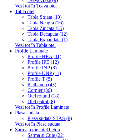
Teava Gaze (9)
Vezi tot în Teava otel
Tabla otel
Tabla Striata (10)
Tabla Neagra (16)
Tabla Zincata (35)
Tabla Decapata (12)
Tabla Expandata (1)
Vezi tot în Tabla otel
Profile Laminate
Profile HEA (11)
Profile IPE (12)
Profile INP (8)
Profile UNP (11)
Profile T (5)
Platbanda (43)
Cornier (36)
Otel rotund (18)
Otel patrat (8)
Vezi tot în Profile Laminate
Plasa sudata
Plasa sudata STAS (8)
Vezi tot în Plasa sudata
Sarma, cuie, otel beton
Sarma si Cuie (22)