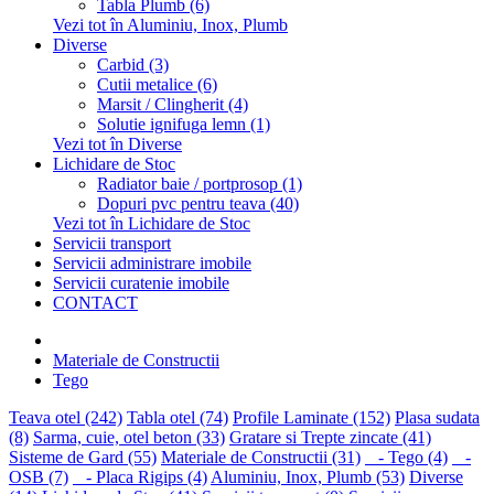
Tabla Plumb (6)
Vezi tot în Aluminiu, Inox, Plumb
Diverse
Carbid (3)
Cutii metalice (6)
Marsit / Clingherit (4)
Solutie ignifuga lemn (1)
Vezi tot în Diverse
Lichidare de Stoc
Radiator baie / portprosop (1)
Dopuri pvc pentru teava (40)
Vezi tot în Lichidare de Stoc
Servicii transport
Servicii administrare imobile
Servicii curatenie imobile
CONTACT
Materiale de Constructii
Tego
Teava otel (242)
Tabla otel (74)
Profile Laminate (152)
Plasa sudata
(8)
Sarma, cuie, otel beton (33)
Gratare si Trepte zincate (41)
Sisteme de Gard (55)
Materiale de Constructii (31)
- Tego (4)
-
OSB (7)
- Placa Rigips (4)
Aluminiu, Inox, Plumb (53)
Diverse