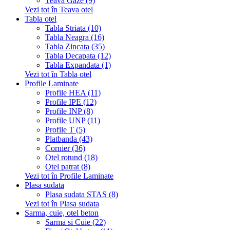
Teava Gaze (9)
Vezi tot în Teava otel
Tabla otel
Tabla Striata (10)
Tabla Neagra (16)
Tabla Zincata (35)
Tabla Decapata (12)
Tabla Expandata (1)
Vezi tot în Tabla otel
Profile Laminate
Profile HEA (11)
Profile IPE (12)
Profile INP (8)
Profile UNP (11)
Profile T (5)
Platbanda (43)
Cornier (36)
Otel rotund (18)
Otel patrat (8)
Vezi tot în Profile Laminate
Plasa sudata
Plasa sudata STAS (8)
Vezi tot în Plasa sudata
Sarma, cuie, otel beton
Sarma si Cuie (22)