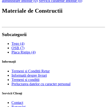
administrare imobile (0)
Servicii curatenie imobile (0)
Materiale de Constructii
Subcategorii
Tego (4)
OSB (7)
Placa Rigips (4)
Informaţii
Termeni si Conditii Retur
Informatii despre livrari
Termeni si conditii
Prelucrarea datelor cu caracter personal
Servicii Clienţi
Contact
Returnări