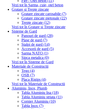
Fier / Otel beton (11)
Vezi tot în Sarma, cuie, otel beton
Gratare si Trepte zincate
Gratare zincate carosabile (7)
Gratare zincate pietonale (22)
Trepte zincate (12)
Vezi tot în Gratare si Trepte zincate
Sisteme de Gard
Panouri de gard (28)
Plase de gard (7)
Stalpi de gard (14)
Accesorii de gard (5)
Sarma NATO (1)
Sipca metalica (0)
Vezi tot în Sisteme de Gard
Materiale de Constructii
Tego (4)
OSB (7)
Placa Rigips (4)
Vezi tot în Materiale de Constructii
Aluminiu, Inox, Plumb
Tabla Aluminiu lisa (18)
Tabla Aluminiu striata (11)
Cornier Aluminiu (10)
Tabla Inox (7)