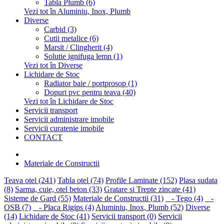
Tabla Plumb (6)
Vezi tot în Aluminiu, Inox, Plumb
Diverse
Carbid (3)
Cutii metalice (6)
Marsit / Clingherit (4)
Solutie ignifuga lemn (1)
Vezi tot în Diverse
Lichidare de Stoc
Radiator baie / portprosop (1)
Dopuri pvc pentru teava (40)
Vezi tot în Lichidare de Stoc
Servicii transport
Servicii administrare imobile
Servicii curatenie imobile
CONTACT
Materiale de Constructii
Teava otel (241)
Tabla otel (74)
Profile Laminate (152)
Plasa sudata
(8)
Sarma, cuie, otel beton (33)
Gratare si Trepte zincate (41)
Sisteme de Gard (55)
Materiale de Constructii (31)
- Tego (4)
-
OSB (7)
- Placa Rigips (4)
Aluminiu, Inox, Plumb (52)
Diverse
(14)
Lichidare de Stoc (41)
Servicii transport (0)
Servicii