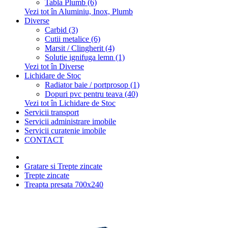
Tabla Plumb (6)
Vezi tot în Aluminiu, Inox, Plumb
Diverse
Carbid (3)
Cutii metalice (6)
Marsit / Clingherit (4)
Solutie ignifuga lemn (1)
Vezi tot în Diverse
Lichidare de Stoc
Radiator baie / portprosop (1)
Dopuri pvc pentru teava (40)
Vezi tot în Lichidare de Stoc
Servicii transport
Servicii administrare imobile
Servicii curatenie imobile
CONTACT
Gratare si Trepte zincate
Trepte zincate
Treapta presata 700x240