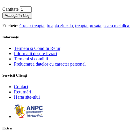
Cantitate
Adaugă în Coş
Etichete:
Gratar treapta
,
treapta zincata
,
treapta presata
,
scara metalica
Informaţii
Termeni si Conditii Retur
Informatii despre livrari
Termeni si conditii
Prelucrarea datelor cu caracter personal
Servicii Clienţi
Contact
Returnări
Harta site-ului
Extra