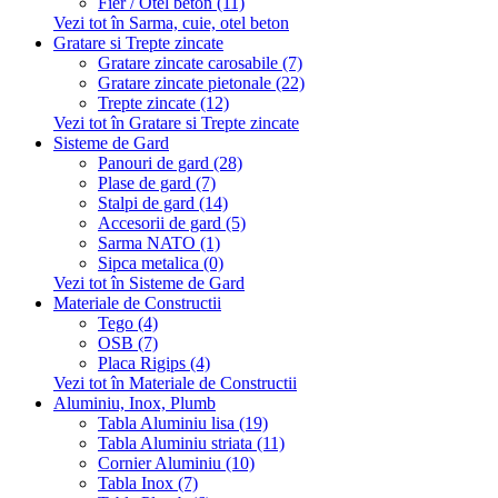
Fier / Otel beton (11)
Vezi tot în Sarma, cuie, otel beton
Gratare si Trepte zincate
Gratare zincate carosabile (7)
Gratare zincate pietonale (22)
Trepte zincate (12)
Vezi tot în Gratare si Trepte zincate
Sisteme de Gard
Panouri de gard (28)
Plase de gard (7)
Stalpi de gard (14)
Accesorii de gard (5)
Sarma NATO (1)
Sipca metalica (0)
Vezi tot în Sisteme de Gard
Materiale de Constructii
Tego (4)
OSB (7)
Placa Rigips (4)
Vezi tot în Materiale de Constructii
Aluminiu, Inox, Plumb
Tabla Aluminiu lisa (19)
Tabla Aluminiu striata (11)
Cornier Aluminiu (10)
Tabla Inox (7)