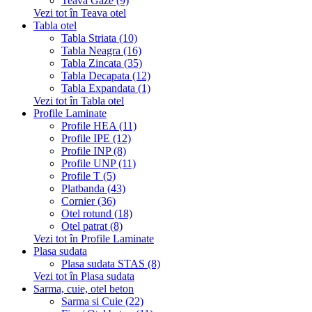
Teava Gaze (9)
Vezi tot în Teava otel
Tabla otel
Tabla Striata (10)
Tabla Neagra (16)
Tabla Zincata (35)
Tabla Decapata (12)
Tabla Expandata (1)
Vezi tot în Tabla otel
Profile Laminate
Profile HEA (11)
Profile IPE (12)
Profile INP (8)
Profile UNP (11)
Profile T (5)
Platbanda (43)
Cornier (36)
Otel rotund (18)
Otel patrat (8)
Vezi tot în Profile Laminate
Plasa sudata
Plasa sudata STAS (8)
Vezi tot în Plasa sudata
Sarma, cuie, otel beton
Sarma si Cuie (22)