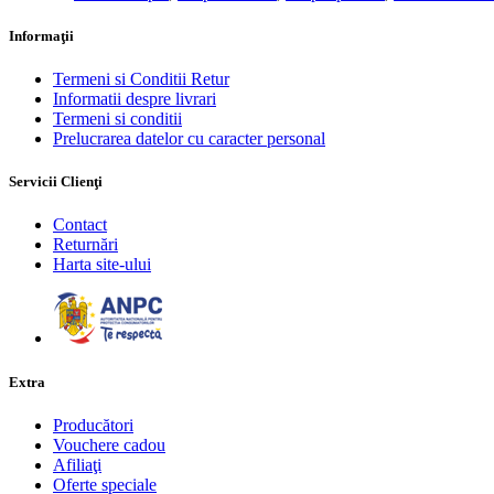
Informaţii
Termeni si Conditii Retur
Informatii despre livrari
Termeni si conditii
Prelucrarea datelor cu caracter personal
Servicii Clienţi
Contact
Returnări
Harta site-ului
Extra
Producători
Vouchere cadou
Afiliaţi
Oferte speciale