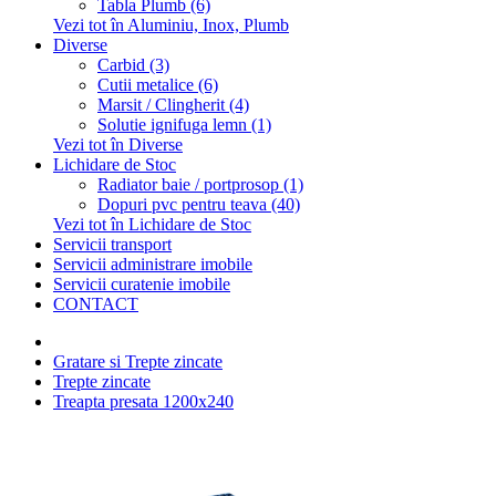
Tabla Plumb (6)
Vezi tot în Aluminiu, Inox, Plumb
Diverse
Carbid (3)
Cutii metalice (6)
Marsit / Clingherit (4)
Solutie ignifuga lemn (1)
Vezi tot în Diverse
Lichidare de Stoc
Radiator baie / portprosop (1)
Dopuri pvc pentru teava (40)
Vezi tot în Lichidare de Stoc
Servicii transport
Servicii administrare imobile
Servicii curatenie imobile
CONTACT
Gratare si Trepte zincate
Trepte zincate
Treapta presata 1200x240