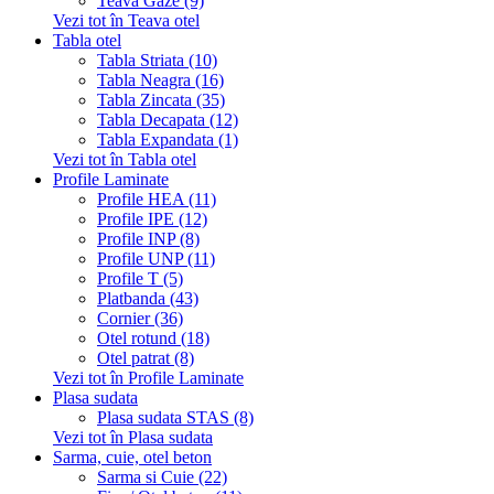
Teava Gaze (9)
Vezi tot în Teava otel
Tabla otel
Tabla Striata (10)
Tabla Neagra (16)
Tabla Zincata (35)
Tabla Decapata (12)
Tabla Expandata (1)
Vezi tot în Tabla otel
Profile Laminate
Profile HEA (11)
Profile IPE (12)
Profile INP (8)
Profile UNP (11)
Profile T (5)
Platbanda (43)
Cornier (36)
Otel rotund (18)
Otel patrat (8)
Vezi tot în Profile Laminate
Plasa sudata
Plasa sudata STAS (8)
Vezi tot în Plasa sudata
Sarma, cuie, otel beton
Sarma si Cuie (22)