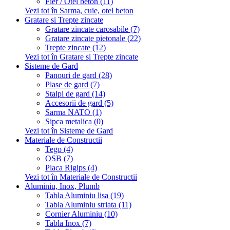
Fier / Otel beton (11)
Vezi tot în Sarma, cuie, otel beton
Gratare si Trepte zincate
Gratare zincate carosabile (7)
Gratare zincate pietonale (22)
Trepte zincate (12)
Vezi tot în Gratare si Trepte zincate
Sisteme de Gard
Panouri de gard (28)
Plase de gard (7)
Stalpi de gard (14)
Accesorii de gard (5)
Sarma NATO (1)
Sipca metalica (0)
Vezi tot în Sisteme de Gard
Materiale de Constructii
Tego (4)
OSB (7)
Placa Rigips (4)
Vezi tot în Materiale de Constructii
Aluminiu, Inox, Plumb
Tabla Aluminiu lisa (19)
Tabla Aluminiu striata (11)
Cornier Aluminiu (10)
Tabla Inox (7)