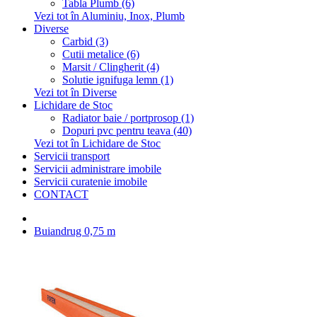
Tabla Plumb (6)
Vezi tot în Aluminiu, Inox, Plumb
Diverse
Carbid (3)
Cutii metalice (6)
Marsit / Clingherit (4)
Solutie ignifuga lemn (1)
Vezi tot în Diverse
Lichidare de Stoc
Radiator baie / portprosop (1)
Dopuri pvc pentru teava (40)
Vezi tot în Lichidare de Stoc
Servicii transport
Servicii administrare imobile
Servicii curatenie imobile
CONTACT
Buiandrug 0,75 m