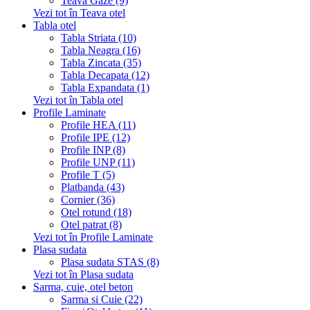
Teava Gaze (9)
Vezi tot în Teava otel
Tabla otel
Tabla Striata (10)
Tabla Neagra (16)
Tabla Zincata (35)
Tabla Decapata (12)
Tabla Expandata (1)
Vezi tot în Tabla otel
Profile Laminate
Profile HEA (11)
Profile IPE (12)
Profile INP (8)
Profile UNP (11)
Profile T (5)
Platbanda (43)
Cornier (36)
Otel rotund (18)
Otel patrat (8)
Vezi tot în Profile Laminate
Plasa sudata
Plasa sudata STAS (8)
Vezi tot în Plasa sudata
Sarma, cuie, otel beton
Sarma si Cuie (22)