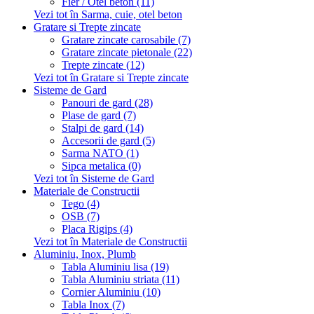
Fier / Otel beton (11)
Vezi tot în Sarma, cuie, otel beton
Gratare si Trepte zincate
Gratare zincate carosabile (7)
Gratare zincate pietonale (22)
Trepte zincate (12)
Vezi tot în Gratare si Trepte zincate
Sisteme de Gard
Panouri de gard (28)
Plase de gard (7)
Stalpi de gard (14)
Accesorii de gard (5)
Sarma NATO (1)
Sipca metalica (0)
Vezi tot în Sisteme de Gard
Materiale de Constructii
Tego (4)
OSB (7)
Placa Rigips (4)
Vezi tot în Materiale de Constructii
Aluminiu, Inox, Plumb
Tabla Aluminiu lisa (19)
Tabla Aluminiu striata (11)
Cornier Aluminiu (10)
Tabla Inox (7)