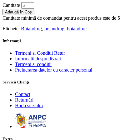
Cantitate
Adaugă în Coş
Cantitate minimă de comandat pentru acest produs este de 5
Etichete:
Buiandrug
,
boiandrug
,
boiandruc
Informaţii
Termeni si Conditii Retur
Informatii despre livrari
Termeni si conditii
Prelucrarea datelor cu caracter personal
Servicii Clienţi
Contact
Returnări
Harta site-ului
Extra