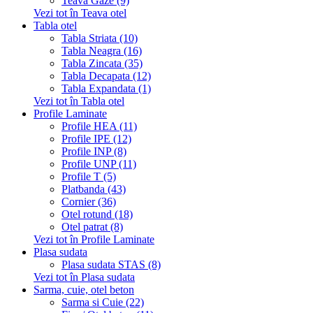
Teava Gaze (9)
Vezi tot în Teava otel
Tabla otel
Tabla Striata (10)
Tabla Neagra (16)
Tabla Zincata (35)
Tabla Decapata (12)
Tabla Expandata (1)
Vezi tot în Tabla otel
Profile Laminate
Profile HEA (11)
Profile IPE (12)
Profile INP (8)
Profile UNP (11)
Profile T (5)
Platbanda (43)
Cornier (36)
Otel rotund (18)
Otel patrat (8)
Vezi tot în Profile Laminate
Plasa sudata
Plasa sudata STAS (8)
Vezi tot în Plasa sudata
Sarma, cuie, otel beton
Sarma si Cuie (22)