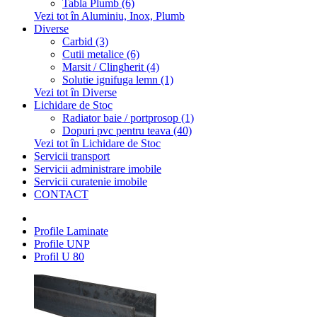
Tabla Plumb (6)
Vezi tot în Aluminiu, Inox, Plumb
Diverse
Carbid (3)
Cutii metalice (6)
Marsit / Clingherit (4)
Solutie ignifuga lemn (1)
Vezi tot în Diverse
Lichidare de Stoc
Radiator baie / portprosop (1)
Dopuri pvc pentru teava (40)
Vezi tot în Lichidare de Stoc
Servicii transport
Servicii administrare imobile
Servicii curatenie imobile
CONTACT
Profile Laminate
Profile UNP
Profil U 80