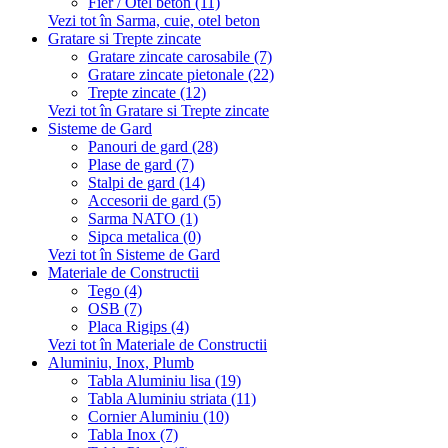
Fier / Otel beton (11)
Vezi tot în Sarma, cuie, otel beton
Gratare si Trepte zincate
Gratare zincate carosabile (7)
Gratare zincate pietonale (22)
Trepte zincate (12)
Vezi tot în Gratare si Trepte zincate
Sisteme de Gard
Panouri de gard (28)
Plase de gard (7)
Stalpi de gard (14)
Accesorii de gard (5)
Sarma NATO (1)
Sipca metalica (0)
Vezi tot în Sisteme de Gard
Materiale de Constructii
Tego (4)
OSB (7)
Placa Rigips (4)
Vezi tot în Materiale de Constructii
Aluminiu, Inox, Plumb
Tabla Aluminiu lisa (19)
Tabla Aluminiu striata (11)
Cornier Aluminiu (10)
Tabla Inox (7)