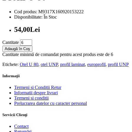
Cod produs: M9317X160920153222
Disponibilitate: În Stoc
54,00Lei
Cantitate
Adaugă în Coş
Cantitate minimă de comandat pentru acest produs este de 6
Etichete:
Otel U 80
,
otel UNP
,
profil laminat
,
europrofil
,
profil UNP
Informaţii
Termeni si Conditii Retur
Informatii despre livrari
Termeni si conditii
Prelucrarea datelor cu caracter personal
Servicii Clienţi
Contact
Returnări