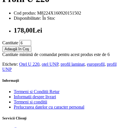
Cod produs: M8224X160920151502
Disponibilitate: În Stoc
178,00Lei
Cantitate
Adaugă în Coş
Cantitate minimă de comandat pentru acest produs este de 6
Etichete:
Otel U 220
,
otel UNP
,
profil laminat
,
europrofil
,
profil
UNP
Informaţii
Termeni si Conditii Retur
Informatii despre livrari
Termeni si conditii
Prelucrarea datelor cu caracter personal
Servicii Clienţi