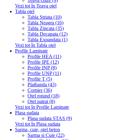
Teava Gaze (9)
Vezi tot în Teava otel
Tabla otel
Tabla Striata (10)
Tabla Neagra (16)
Tabla Zincata (35)
Tabla Decapata (12)
Tabla Expandata (1)
Vezi tot în Tabla otel
Profile Laminate
Profile HEA (11)
Profile IPE (12)
Profile INP (8)
Profile UNP (11)
Profile T (5)
Platbanda (43)
Cornier (36)
Otel rotund (18)
Otel patrat (8)
Vezi tot în Profile Laminate
Plasa sudata
Plasa sudata STAS (9)
Vezi tot în Plasa sudata
Sarma, cuie, otel beton
Sarma si Cuie (22)