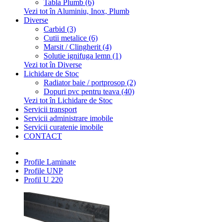
Tabla Plumb (6)
Vezi tot în Aluminiu, Inox, Plumb
Diverse
Carbid (3)
Cutii metalice (6)
Marsit / Clingherit (4)
Solutie ignifuga lemn (1)
Vezi tot în Diverse
Lichidare de Stoc
Radiator baie / portprosop (2)
Dopuri pvc pentru teava (40)
Vezi tot în Lichidare de Stoc
Servicii transport
Servicii administrare imobile
Servicii curatenie imobile
CONTACT
Profile Laminate
Profile UNP
Profil U 220