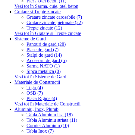
Fier / Otel beton (11)
Vezi tot în Sarma, cuie, otel beton
Gratare si Trepte zincate
Gratare zincate carosabile (7)
Gratare zincate pietonale (22)
Trepte zincate (12)
Vezi tot în Gratare si Trepte zincate
Sisteme de Gard
Panouri de gard (28)
Plase de gard (7)
Stalpi de gard (14)
Accesorii de gard (5)
Sarma NATO (1)
Sipca metalica (0)
Vezi tot în Sisteme de Gard
Materiale de Constructii
Tego (4)
OSB (7)
Placa Rigips (4)
Vezi tot în Materiale de Constructii
Aluminiu, Inox, Plumb
Tabla Aluminiu lisa (18)
Tabla Aluminiu striata (11)
Cornier Aluminiu (10)
Tabla Inox (7)