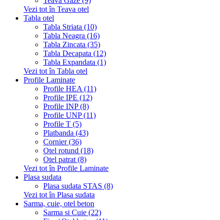
Teava Gaze (9)
Vezi tot în Teava otel
Tabla otel
Tabla Striata (10)
Tabla Neagra (16)
Tabla Zincata (35)
Tabla Decapata (12)
Tabla Expandata (1)
Vezi tot în Tabla otel
Profile Laminate
Profile HEA (11)
Profile IPE (12)
Profile INP (8)
Profile UNP (11)
Profile T (5)
Platbanda (43)
Cornier (36)
Otel rotund (18)
Otel patrat (8)
Vezi tot în Profile Laminate
Plasa sudata
Plasa sudata STAS (8)
Vezi tot în Plasa sudata
Sarma, cuie, otel beton
Sarma si Cuie (22)