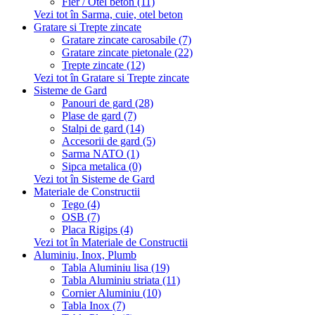
Fier / Otel beton (11)
Vezi tot în Sarma, cuie, otel beton
Gratare si Trepte zincate
Gratare zincate carosabile (7)
Gratare zincate pietonale (22)
Trepte zincate (12)
Vezi tot în Gratare si Trepte zincate
Sisteme de Gard
Panouri de gard (28)
Plase de gard (7)
Stalpi de gard (14)
Accesorii de gard (5)
Sarma NATO (1)
Sipca metalica (0)
Vezi tot în Sisteme de Gard
Materiale de Constructii
Tego (4)
OSB (7)
Placa Rigips (4)
Vezi tot în Materiale de Constructii
Aluminiu, Inox, Plumb
Tabla Aluminiu lisa (19)
Tabla Aluminiu striata (11)
Cornier Aluminiu (10)
Tabla Inox (7)