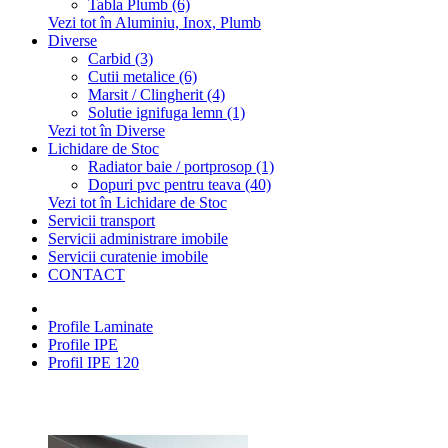
Tabla Plumb (6)
Vezi tot în Aluminiu, Inox, Plumb
Diverse
Carbid (3)
Cutii metalice (6)
Marsit / Clingherit (4)
Solutie ignifuga lemn (1)
Vezi tot în Diverse
Lichidare de Stoc
Radiator baie / portprosop (1)
Dopuri pvc pentru teava (40)
Vezi tot în Lichidare de Stoc
Servicii transport
Servicii administrare imobile
Servicii curatenie imobile
CONTACT
Profile Laminate
Profile IPE
Profil IPE 120