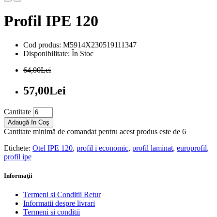
Profil IPE 120
Cod produs: M5914X230519111347
Disponibilitate: În Stoc
64,00Lei
57,00Lei
Cantitate
Adaugă în Coş
Cantitate minimă de comandat pentru acest produs este de 6
Etichete:
Otel IPE 120
,
profil i economic
,
profil laminat
,
europrofil
,
profil ipe
Informaţii
Termeni si Conditii Retur
Informatii despre livrari
Termeni si conditii