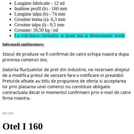
Lungime fabricatie - 12 ml
Inaltime profil (h) - 160 mm
Lungime talpa (b) - 74 mm
Grosime inima (s)- 6,3 mm
Grosime talpa (t) - 9,5 mm
Greutate: 18,50 kg / ml
La solicitarea clientului, se poate taia la dimensiunile dorite
Informatii suplimentare:
Stocul de produse va fi confirmat de catre echipa noastra dupa
primirea comenzii dvs.
Datorita fluctuatiilor de pret din industrie, ne rezervam dreptul
de a modifica pretul de vanzare fara o notificare in prealabil.
Preturile afisate au titlu de propunere de oferta si acceptarea
lor prin plasarea unei comenzi nu constituie obligatie
contractuala decat in momentul confirmarii prin e-mail de catre
firma noastra.
Otel I 160