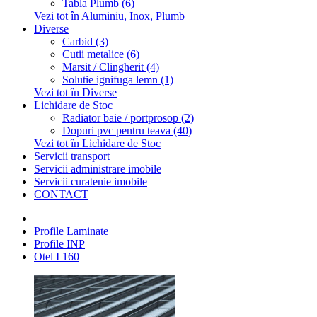
Tabla Plumb (6)
Vezi tot în Aluminiu, Inox, Plumb
Diverse
Carbid (3)
Cutii metalice (6)
Marsit / Clingherit (4)
Solutie ignifuga lemn (1)
Vezi tot în Diverse
Lichidare de Stoc
Radiator baie / portprosop (2)
Dopuri pvc pentru teava (40)
Vezi tot în Lichidare de Stoc
Servicii transport
Servicii administrare imobile
Servicii curatenie imobile
CONTACT
Profile Laminate
Profile INP
Otel I 160