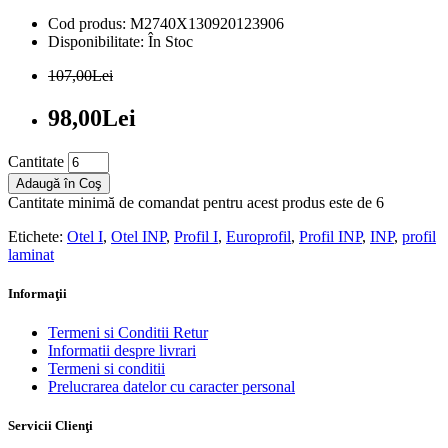
Cod produs: M2740X130920123906
Disponibilitate: În Stoc
107,00Lei
98,00Lei
Cantitate
Adaugă în Coş
Cantitate minimă de comandat pentru acest produs este de 6
Etichete:
Otel I
,
Otel INP
,
Profil I
,
Europrofil
,
Profil INP
,
INP
,
profil
laminat
Informaţii
Termeni si Conditii Retur
Informatii despre livrari
Termeni si conditii
Prelucrarea datelor cu caracter personal
Servicii Clienţi