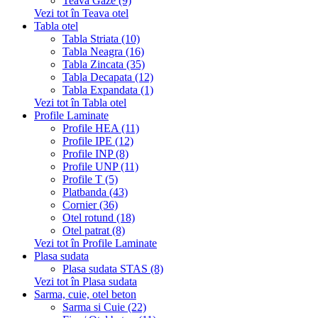
Teava Gaze (9)
Vezi tot în Teava otel
Tabla otel
Tabla Striata (10)
Tabla Neagra (16)
Tabla Zincata (35)
Tabla Decapata (12)
Tabla Expandata (1)
Vezi tot în Tabla otel
Profile Laminate
Profile HEA (11)
Profile IPE (12)
Profile INP (8)
Profile UNP (11)
Profile T (5)
Platbanda (43)
Cornier (36)
Otel rotund (18)
Otel patrat (8)
Vezi tot în Profile Laminate
Plasa sudata
Plasa sudata STAS (8)
Vezi tot în Plasa sudata
Sarma, cuie, otel beton
Sarma si Cuie (22)