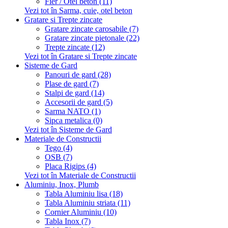
Fier / Otel beton (11)
Vezi tot în Sarma, cuie, otel beton
Gratare si Trepte zincate
Gratare zincate carosabile (7)
Gratare zincate pietonale (22)
Trepte zincate (12)
Vezi tot în Gratare si Trepte zincate
Sisteme de Gard
Panouri de gard (28)
Plase de gard (7)
Stalpi de gard (14)
Accesorii de gard (5)
Sarma NATO (1)
Sipca metalica (0)
Vezi tot în Sisteme de Gard
Materiale de Constructii
Tego (4)
OSB (7)
Placa Rigips (4)
Vezi tot în Materiale de Constructii
Aluminiu, Inox, Plumb
Tabla Aluminiu lisa (18)
Tabla Aluminiu striata (11)
Cornier Aluminiu (10)
Tabla Inox (7)