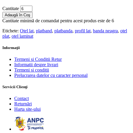
Cantitate
Adaugă în Coş
Cantitate minimă de comandat pentru acest produs este de 6
Etichete:
Otel lat
,
platband
,
platbanda
,
profil lat
,
banda neagra
,
otel
plat
,
otel laminat
Informaţii
Termeni si Conditii Retur
Informatii despre livrari
Termeni si conditii
Prelucrarea datelor cu caracter personal
Servicii Clienţi
Contact
Returnări
Harta site-ului