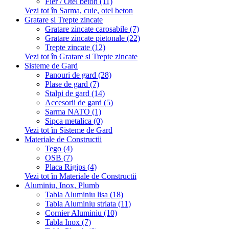
Fier / Otel beton (11)
Vezi tot în Sarma, cuie, otel beton
Gratare si Trepte zincate
Gratare zincate carosabile (7)
Gratare zincate pietonale (22)
Trepte zincate (12)
Vezi tot în Gratare si Trepte zincate
Sisteme de Gard
Panouri de gard (28)
Plase de gard (7)
Stalpi de gard (14)
Accesorii de gard (5)
Sarma NATO (1)
Sipca metalica (0)
Vezi tot în Sisteme de Gard
Materiale de Constructii
Tego (4)
OSB (7)
Placa Rigips (4)
Vezi tot în Materiale de Constructii
Aluminiu, Inox, Plumb
Tabla Aluminiu lisa (18)
Tabla Aluminiu striata (11)
Cornier Aluminiu (10)
Tabla Inox (7)