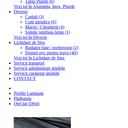
Tabla Plumb (6)
Vezi tot în Aluminiu, Inox, Plumb
Diverse
Carbid (3)
Cutii metalice (6)
Marsit / Clingherit (4)
Solutie ignifuga lemn (1)
Vezi tot în Diverse
Lichidare de Stoc
Radiator baie / portprosop (2)
Dopuri pvc pentru teava (40)
Vezi tot în Lichidare de Stoc
Servicii transport
Servicii administrare imobile
Servicii curatenie imobile
CONTACT
Profile Laminate
Platbanda
Otel lat 100x6