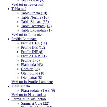
Teava Gaze (9)
Vezi tot în Teava otel
Tabla otel
Tabla Striata (10)
Tabla Neagra (16)
Tabla Zincata (35)
Tabla Decapata (12)
Tabla Expandata (1)
Vezi tot în Tabla otel
Profile Laminate
Profile HEA (11)
Profile IPE (12)
Profile INP (8)
Profile UNP (11)
Profile T (5)
Platbanda (43)
Cornier (36)
Otel rotund (18)
Otel patrat (8)
Vezi tot în Profile Laminate
Plasa sudata
Plasa sudata STAS (9)
Vezi tot în Plasa sudata
Sarma, cuie, otel beton
Sarma si Cuie (22)