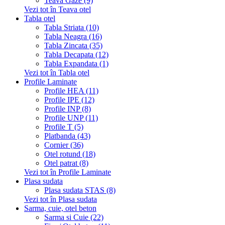
Teava Gaze (9)
Vezi tot în Teava otel
Tabla otel
Tabla Striata (10)
Tabla Neagra (16)
Tabla Zincata (35)
Tabla Decapata (12)
Tabla Expandata (1)
Vezi tot în Tabla otel
Profile Laminate
Profile HEA (11)
Profile IPE (12)
Profile INP (8)
Profile UNP (11)
Profile T (5)
Platbanda (43)
Cornier (36)
Otel rotund (18)
Otel patrat (8)
Vezi tot în Profile Laminate
Plasa sudata
Plasa sudata STAS (8)
Vezi tot în Plasa sudata
Sarma, cuie, otel beton
Sarma si Cuie (22)