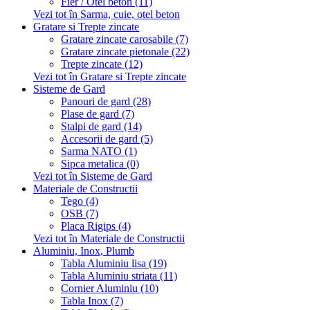
Fier / Otel beton (11)
Vezi tot în Sarma, cuie, otel beton
Gratare si Trepte zincate
Gratare zincate carosabile (7)
Gratare zincate pietonale (22)
Trepte zincate (12)
Vezi tot în Gratare si Trepte zincate
Sisteme de Gard
Panouri de gard (28)
Plase de gard (7)
Stalpi de gard (14)
Accesorii de gard (5)
Sarma NATO (1)
Sipca metalica (0)
Vezi tot în Sisteme de Gard
Materiale de Constructii
Tego (4)
OSB (7)
Placa Rigips (4)
Vezi tot în Materiale de Constructii
Aluminiu, Inox, Plumb
Tabla Aluminiu lisa (19)
Tabla Aluminiu striata (11)
Cornier Aluminiu (10)
Tabla Inox (7)