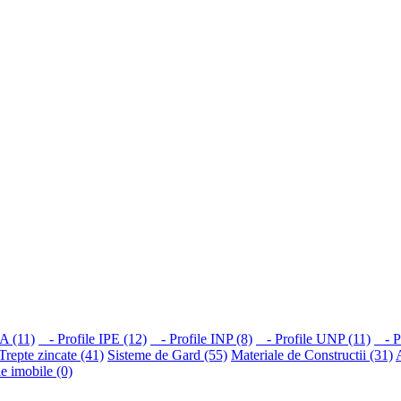
A (11)
- Profile IPE (12)
- Profile INP (8)
- Profile UNP (11)
- Pr
 Trepte zincate (41)
Sisteme de Gard (55)
Materiale de Constructii (31)
ie imobile (0)