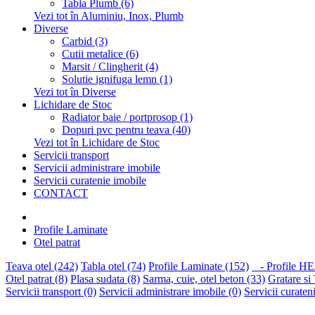
Tabla Plumb (6)
Vezi tot în Aluminiu, Inox, Plumb
Diverse
Carbid (3)
Cutii metalice (6)
Marsit / Clingherit (4)
Solutie ignifuga lemn (1)
Vezi tot în Diverse
Lichidare de Stoc
Radiator baie / portprosop (1)
Dopuri pvc pentru teava (40)
Vezi tot în Lichidare de Stoc
Servicii transport
Servicii administrare imobile
Servicii curatenie imobile
CONTACT
Profile Laminate
Otel patrat
Teava otel (242)
Tabla otel (74)
Profile Laminate (152)
- Profile HE
Otel patrat (8)
Plasa sudata (8)
Sarma, cuie, otel beton (33)
Gratare si
Servicii transport (0)
Servicii administrare imobile (0)
Servicii curaten