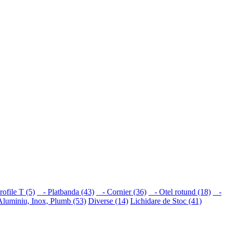
ofile T (5)
- Platbanda (43)
- Cornier (36)
- Otel rotund (18)
-
Aluminiu, Inox, Plumb (53)
Diverse (14)
Lichidare de Stoc (41)