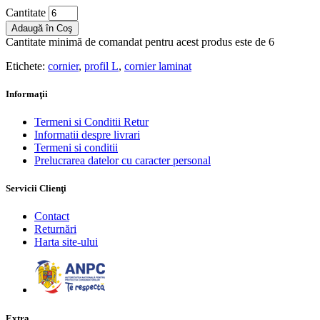
Cantitate
Adaugă în Coş
Cantitate minimă de comandat pentru acest produs este de 6
Etichete:
cornier
,
profil L
,
cornier laminat
Informaţii
Termeni si Conditii Retur
Informatii despre livrari
Termeni si conditii
Prelucrarea datelor cu caracter personal
Servicii Clienţi
Contact
Returnări
Harta site-ului
Extra