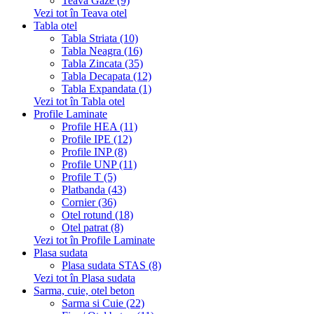
Teava Gaze (9)
Vezi tot în Teava otel
Tabla otel
Tabla Striata (10)
Tabla Neagra (16)
Tabla Zincata (35)
Tabla Decapata (12)
Tabla Expandata (1)
Vezi tot în Tabla otel
Profile Laminate
Profile HEA (11)
Profile IPE (12)
Profile INP (8)
Profile UNP (11)
Profile T (5)
Platbanda (43)
Cornier (36)
Otel rotund (18)
Otel patrat (8)
Vezi tot în Profile Laminate
Plasa sudata
Plasa sudata STAS (8)
Vezi tot în Plasa sudata
Sarma, cuie, otel beton
Sarma si Cuie (22)