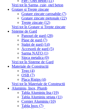
Fier / Otel beton (11)
Vezi tot în Sarma, cuie, otel beton
Gratare si Trepte zincate
Gratare zincate carosabile (7)
Gratare zincate pietonale (22)
Trepte zincate (12)
Vezi tot în Gratare si Trepte zincate
Sisteme de Gard
Panouri de gard (28)
Plase de gard (7)
Stalpi de gard (14)
Accesorii de gard (5)
Sarma NATO (1)
Sipca metalica (0)
Vezi tot în Sisteme de Gard
Materiale de Constructii
Tego (4)
OSB (7)
Placa Rigips (4)
Vezi tot în Materiale de Constructii
Aluminiu, Inox, Plumb
Tabla Aluminiu lisa (19)
Tabla Aluminiu striata (11)
Cornier Aluminiu (10)
Tabla Inox (7)