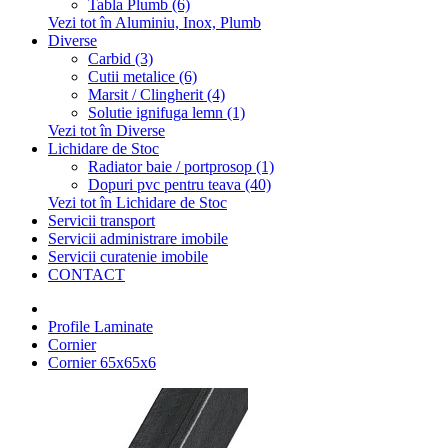
Tabla Plumb (6)
Vezi tot în Aluminiu, Inox, Plumb
Diverse
Carbid (3)
Cutii metalice (6)
Marsit / Clingherit (4)
Solutie ignifuga lemn (1)
Vezi tot în Diverse
Lichidare de Stoc
Radiator baie / portprosop (1)
Dopuri pvc pentru teava (40)
Vezi tot în Lichidare de Stoc
Servicii transport
Servicii administrare imobile
Servicii curatenie imobile
CONTACT
Profile Laminate
Cornier
Cornier 65x65x6