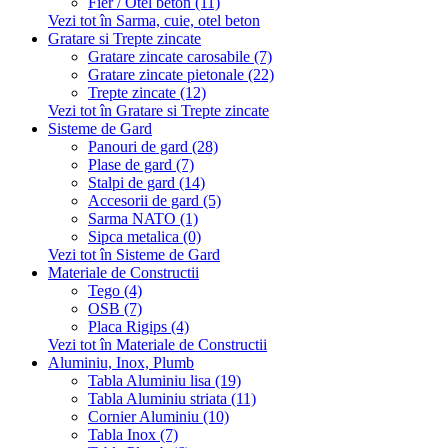
Fier / Otel beton (11)
Vezi tot în Sarma, cuie, otel beton
Gratare si Trepte zincate
Gratare zincate carosabile (7)
Gratare zincate pietonale (22)
Trepte zincate (12)
Vezi tot în Gratare si Trepte zincate
Sisteme de Gard
Panouri de gard (28)
Plase de gard (7)
Stalpi de gard (14)
Accesorii de gard (5)
Sarma NATO (1)
Sipca metalica (0)
Vezi tot în Sisteme de Gard
Materiale de Constructii
Tego (4)
OSB (7)
Placa Rigips (4)
Vezi tot în Materiale de Constructii
Aluminiu, Inox, Plumb
Tabla Aluminiu lisa (19)
Tabla Aluminiu striata (11)
Cornier Aluminiu (10)
Tabla Inox (7)