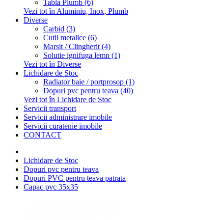
Tabla Plumb (6)
Vezi tot în Aluminiu, Inox, Plumb
Diverse
Carbid (3)
Cutii metalice (6)
Marsit / Clingherit (4)
Solutie ignifuga lemn (1)
Vezi tot în Diverse
Lichidare de Stoc
Radiator baie / portprosop (1)
Dopuri pvc pentru teava (40)
Vezi tot în Lichidare de Stoc
Servicii transport
Servicii administrare imobile
Servicii curatenie imobile
CONTACT
Lichidare de Stoc
Dopuri pvc pentru teava
Dopuri PVC pentru teava patrata
Capac pvc 35x35