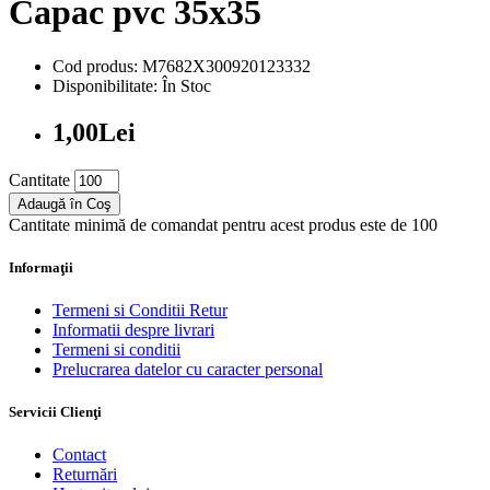
Capac pvc 35x35
Cod produs: M7682X300920123332
Disponibilitate: În Stoc
1,00Lei
Cantitate
Adaugă în Coş
Cantitate minimă de comandat pentru acest produs este de 100
Informaţii
Termeni si Conditii Retur
Informatii despre livrari
Termeni si conditii
Prelucrarea datelor cu caracter personal
Servicii Clienţi
Contact
Returnări