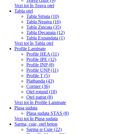
Teava Gaze (9)
Vezi tot în Teava otel
Tabla otel
Tabla Striata (10)
Tabla Neagra (16)
Tabla Zincata (35)
Tabla Decapata (12)
Tabla Expandata (1)
Vezi tot în Tabla otel
Profile Laminate
Profile HEA (11)
Profile IPE (12)
Profile INP (8)
Profile UNP (11)
Profile T (5)
Platbanda (43)
Cornier (36)
Otel rotund (18)
Otel patrat (8)
Vezi tot în Profile Laminate
Plasa sudata
Plasa sudata STAS (8)
Vezi tot în Plasa sudata
Sarma, cuie, otel beton
Sarma si Cuie (22)