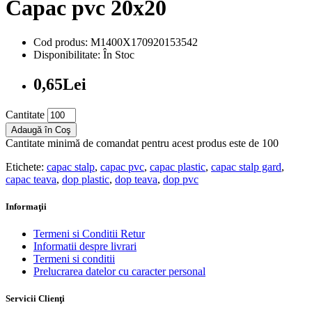
Capac pvc 20x20
Cod produs: M1400X170920153542
Disponibilitate: În Stoc
0,65Lei
Cantitate
Adaugă în Coş
Cantitate minimă de comandat pentru acest produs este de 100
Etichete:
capac stalp
,
capac pvc
,
capac plastic
,
capac stalp gard
,
capac teava
,
dop plastic
,
dop teava
,
dop pvc
Informaţii
Termeni si Conditii Retur
Informatii despre livrari
Termeni si conditii
Prelucrarea datelor cu caracter personal
Servicii Clienţi