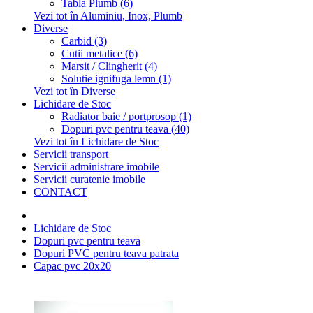
Tabla Plumb (6)
Vezi tot în Aluminiu, Inox, Plumb
Diverse
Carbid (3)
Cutii metalice (6)
Marsit / Clingherit (4)
Solutie ignifuga lemn (1)
Vezi tot în Diverse
Lichidare de Stoc
Radiator baie / portprosop (1)
Dopuri pvc pentru teava (40)
Vezi tot în Lichidare de Stoc
Servicii transport
Servicii administrare imobile
Servicii curatenie imobile
CONTACT
Lichidare de Stoc
Dopuri pvc pentru teava
Dopuri PVC pentru teava patrata
Capac pvc 20x20