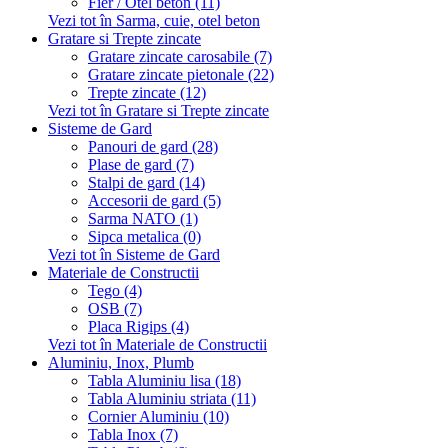
Fier / Otel beton (11)
Vezi tot în Sarma, cuie, otel beton
Gratare si Trepte zincate
Gratare zincate carosabile (7)
Gratare zincate pietonale (22)
Trepte zincate (12)
Vezi tot în Gratare si Trepte zincate
Sisteme de Gard
Panouri de gard (28)
Plase de gard (7)
Stalpi de gard (14)
Accesorii de gard (5)
Sarma NATO (1)
Sipca metalica (0)
Vezi tot în Sisteme de Gard
Materiale de Constructii
Tego (4)
OSB (7)
Placa Rigips (4)
Vezi tot în Materiale de Constructii
Aluminiu, Inox, Plumb
Tabla Aluminiu lisa (18)
Tabla Aluminiu striata (11)
Cornier Aluminiu (10)
Tabla Inox (7)