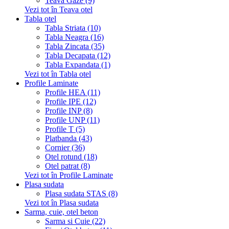
Teava Gaze (9)
Vezi tot în Teava otel
Tabla otel
Tabla Striata (10)
Tabla Neagra (16)
Tabla Zincata (35)
Tabla Decapata (12)
Tabla Expandata (1)
Vezi tot în Tabla otel
Profile Laminate
Profile HEA (11)
Profile IPE (12)
Profile INP (8)
Profile UNP (11)
Profile T (5)
Platbanda (43)
Cornier (36)
Otel rotund (18)
Otel patrat (8)
Vezi tot în Profile Laminate
Plasa sudata
Plasa sudata STAS (8)
Vezi tot în Plasa sudata
Sarma, cuie, otel beton
Sarma si Cuie (22)