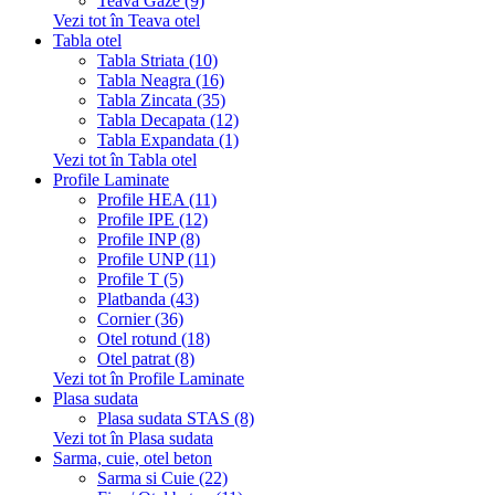
Teava Gaze (9)
Vezi tot în Teava otel
Tabla otel
Tabla Striata (10)
Tabla Neagra (16)
Tabla Zincata (35)
Tabla Decapata (12)
Tabla Expandata (1)
Vezi tot în Tabla otel
Profile Laminate
Profile HEA (11)
Profile IPE (12)
Profile INP (8)
Profile UNP (11)
Profile T (5)
Platbanda (43)
Cornier (36)
Otel rotund (18)
Otel patrat (8)
Vezi tot în Profile Laminate
Plasa sudata
Plasa sudata STAS (8)
Vezi tot în Plasa sudata
Sarma, cuie, otel beton
Sarma si Cuie (22)