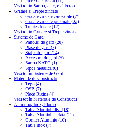
Fier / Otel beton (11)
Vezi tot în Sarma, cuie, otel beton
Gratare si Trepte zincate
Gratare zincate carosabile (7)
Gratare zincate pietonale (22)
Trepte zincate (12)
Vezi tot în Gratare si Trepte zincate
Sisteme de Gard
Panouri de gard (28)
Plase de gard (7)
Stalpi de gard (14)
Accesorii de gard (5)
Sarma NATO (1)
Sipca metalica (0)
Vezi tot în Sisteme de Gard
Materiale de Constructii
Tego (4)
OSB (7)
Placa Rigips (4)
Vezi tot în Materiale de Constructii
Aluminiu, Inox, Plumb
Tabla Aluminiu lisa (18)
Tabla Aluminiu striata (11)
Cornier Aluminiu (10)
Tabla Inox (7)