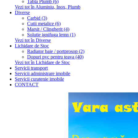
Tabla Plumb (6)
Vezi tot în Aluminiu, Inox, Plumb
Diverse
Carbid (3)
Cutii metalice (6)
Marsit / Clingherit (4)
Solutie ignifuga lemn (1)
Vezi tot în Diverse
Lichidare de Stoc
Radiator baie / portprosop (2)
Dopuri pvc pentru teava (40)
Vezi tot în Lichidare de Stoc
Servicii transport
Servicii administrare imobile
Servicii curatenie imobile
CONTACT